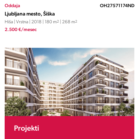
Oddaja
OH27571174ND
Ljubljana mesto, Šiška
Hiša | Vrstna | 2018 | 180 m
2
| 268 m
2
2.500 €/mesec
Projekti