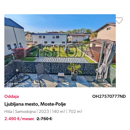
Oddaja
OH27570777ND
Ljubljana mesto, Moste-Polje
Hiša | Samostojna | 2023 | 140 m
2
| 702 m
2
2.490 €/mesec
2.750 €