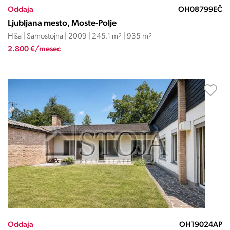
Oddaja
OH08799EČ
Ljubljana mesto, Moste-Polje
Hiša | Samostojna | 2009 | 245.1 m
2
| 935 m
2
2.800 €/mesec
Oddaja
OH19024AP