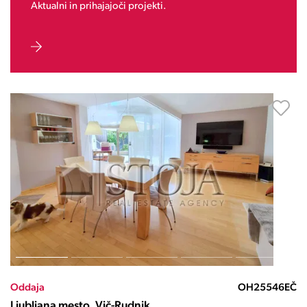
Aktualni in prihajajoči projekti.
Oddaja
OH25546EČ
Ljubljana mesto, Vič-Rudnik