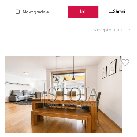
Išči
Shrani
Novogradnje
Novejši naprej