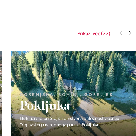
Prikaži več (22)
OBALNO - KRAŠKA, PIRAN, PORTOROŽ
Vila Olea
Zasebna rezidenca treh ekskluzivnih domov v Portorožu.