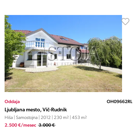
Oddaja
OH09662RL
Ljubljana mesto, Vič-Rudnik
Hiša | Samostojna | 2012 | 230 m
2
| 453 m
2
2.500 €/mesec
3.000 €