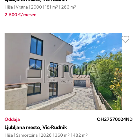
Hiša | Vrstna | 2000 | 181 m
2
| 266 m
2
2.500 €/mesec
Oddaja
OH27570024ND
Ljubljana mesto, Vič-Rudnik
Hiša | Samostojna | 2026 | 360 m
2
| 482 m
2