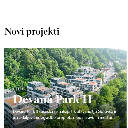
Novi projekti
LJUBLJANA MESTO, ŠIŠKA, KOSEZE
Pod hribom
Projekt Pod hribom se je pričela gradnja eni izmed
najbolj zaželeni lokaciji v Ljubljani.