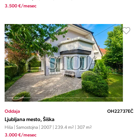
3.500 €/mesec
Oddaja
OH22737EČ
Ljubljana mesto, Šiška
Hiša | Samostojna | 2007 | 239.4 m
2
| 307 m
2
3.000 €/mesec