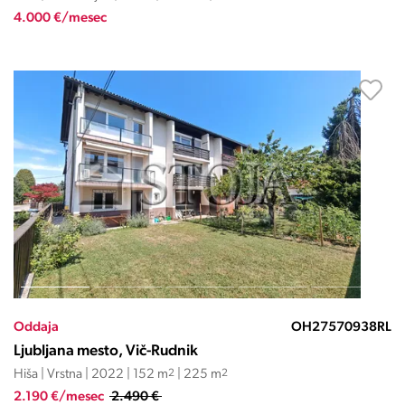
4.000 €/mesec
Oddaja
OH27570938RL
Ljubljana mesto, Vič-Rudnik
Hiša | Vrstna | 2022 | 152 m
2
| 225 m
2
2.190 €/mesec
2.490 €