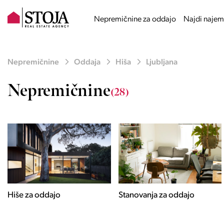
Nepremičnine za oddajo
Najdi najem
Nepremičnine
Oddaja
Hiša
Ljubljana
Nepremičnine
(28)
Stanovanja za oddajo
Poslovni prostori za
oddajo