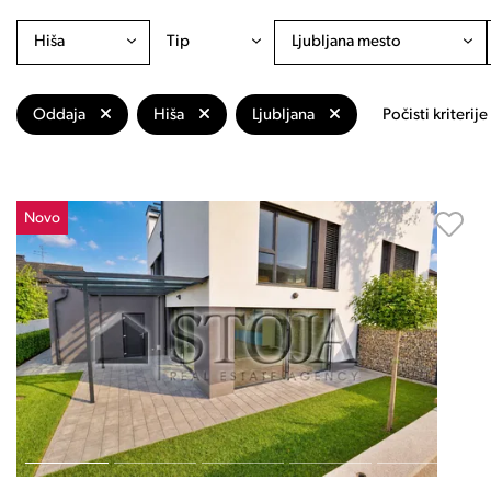
Hiša
Tip
Ljubljana mesto
Oddaja
Hiša
Ljubljana
Počisti kriterije
Novo