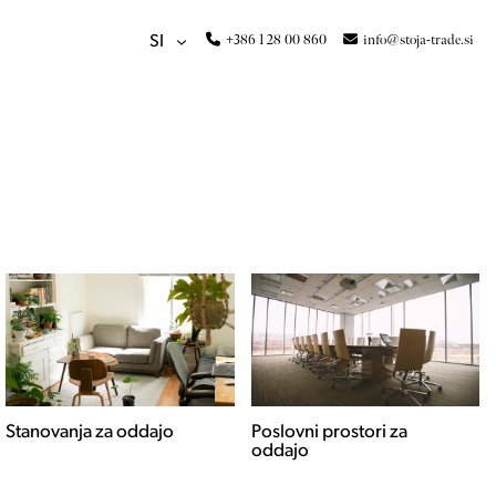
+386 1 28 00 860
info@stoja-trade.si
SI
Poslovni prostori za
Hiše za oddajo
oddajo