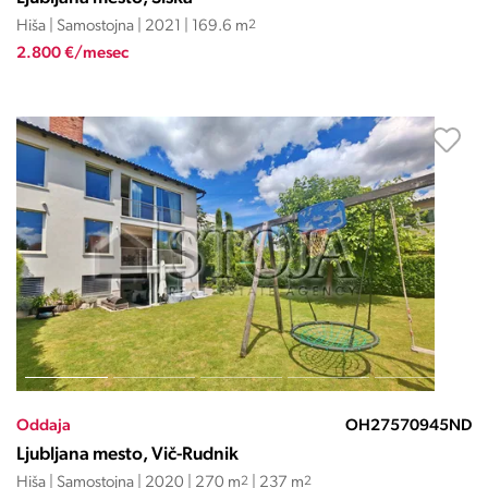
Hiša | Samostojna | 2021 | 169.6 m
2
2.800 €/mesec
Oddaja
OH27570945ND
Ljubljana mesto, Vič-Rudnik
Hiša | Samostojna | 2020 | 270 m
2
| 237 m
2