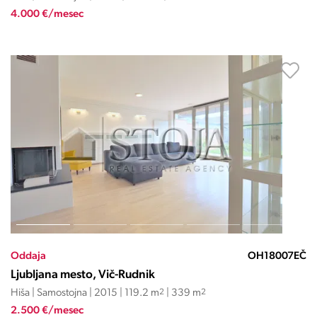
4.000 €/mesec
Oddaja
OH18007EČ
Ljubljana mesto, Vič-Rudnik
Hiša | Samostojna | 2015 | 119.2 m
2
| 339 m
2
2.500 €/mesec