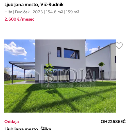
Ljubljana mesto, Vič-Rudnik
Hiša | Dvojček | 2023 | 154.6 m
2
| 159 m
2
2.600 €/mesec
Oddaja
OH22686EČ
Ljubljana mesto, Šiška