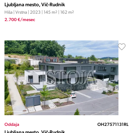
Ljubljana mesto, Vič-Rudnik
Hiša | Vrstna | 2023 | 145 m
2
| 162 m
2
2.700 €/mesec
Oddaja
OH27571131RL
Ljubljana mesto, Vič-Rudnik