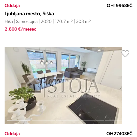
Oddaja
OH19968EČ
Ljubljana mesto, Šiška
Hiša | Samostojna | 2020 | 170.7 m
2
| 303 m
2
2.800 €/mesec
Oddaja
OH27403EČ