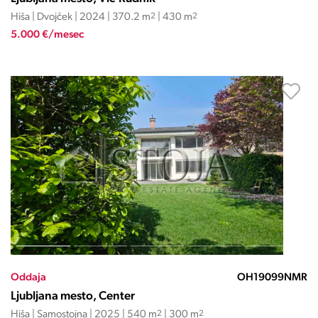
Hiša | Dvojček | 2024 | 370.2 m
2
| 430 m
2
5.000 €/mesec
Oddaja
OH19099NMR
Ljubljana mesto, Center
Hiša | Samostojna | 2025 | 540 m
2
| 300 m
2