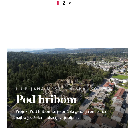
1
2
>
GORENJSKA, BOHINJ, GORELJEK
Pokljuka
Ekskluzivno pri Stoji: Edinstvena priložnost v osrčju
Triglavskega narodnega parka – Pokljuka