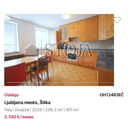
Oddaja
OH12483EČ
Ljubljana mesto, Šiška
Hiša | Dvojček | 2026 | 258.2 m
2
| 401 m
2
2.350 €/mesec