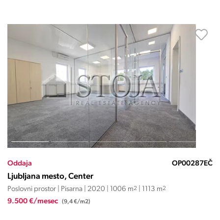
Oddaja
OP00287EČ
Ljubljana mesto, Center
Poslovni prostor | Pisarna | 2020 | 1006 m
2
| 1113 m
2
9.500 €/mesec
(9,4 €/m2)