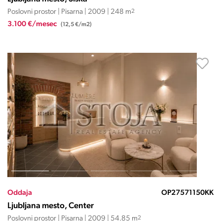
Poslovni prostor | Pisarna | 2009 | 248 m
2
3.100 €/mesec
(12,5 €/m2)
Oddaja
OP27571150KK
Ljubljana mesto, Center
Poslovni prostor | Pisarna | 2009 | 54.85 m
2