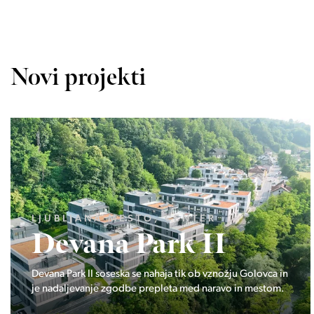
Novi projekti
LJUBLJANA MESTO, ŠIŠKA, KOSEZE
Pod hribom
Projekt Pod hribom se je pričela gradnja eni izmed
najbolj zaželeni lokaciji v Ljubljani.