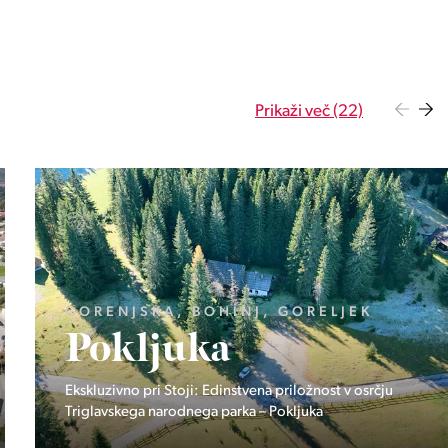
Prikaži več (22)
OBALNO - KRAŠKA, PIRAN, PORTOROŽ
Vila Olea
Zasebna rezidenca treh ekskluzivnih domov v Portorožu.