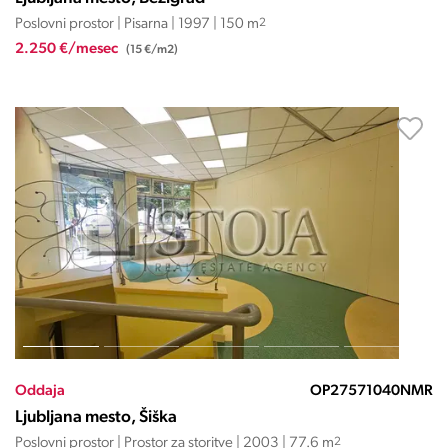
Poslovni prostor | Pisarna | 1997 | 150 m
2
2.250 €/mesec
(15 €/m2)
Oddaja
OP27571040NMR
Ljubljana mesto, Šiška
Poslovni prostor | Prostor za storitve | 2003 | 77.6 m
2