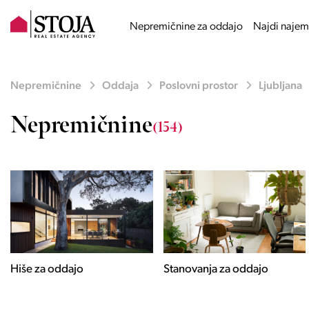
Nepremičnine za oddajo
Najdi najem
Nepremičnine
Oddaja
Poslovni prostor
Ljubljana
Nepremičnine
(154)
Stanovanja za oddajo
Poslovni prostori za
oddajo