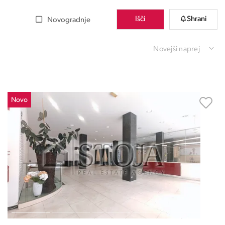
Išči
Shrani
Novogradnje
Novejši naprej
Novo