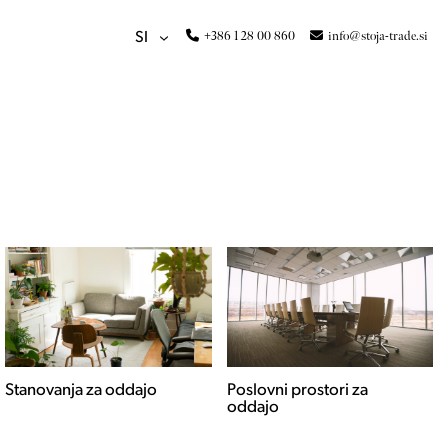
+386 1 28 00 860
info@stoja-trade.si
SI
Poslovni prostori za
Hiše za oddajo
oddajo