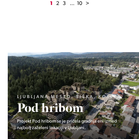
1
2
3
...
10
>
GORENJSKA, BOHINJ, GORELJEK
Pokljuka
Ekskluzivno pri Stoji: Edinstvena priložnost v osrčju
Triglavskega narodnega parka – Pokljuka