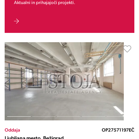
Aktualni in prihajajoči projekti.
Oddaja
OP27571197EČ
Ljubljana mesto, Bežigrad