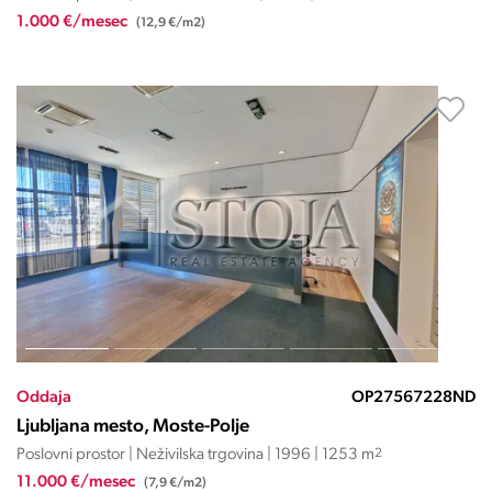
1.000 €/mesec
(12,9 €/m2)
Oddaja
OP27567228ND
Ljubljana mesto, Moste-Polje
Poslovni prostor | Neživilska trgovina | 1996 | 1253 m
2
11.000 €/mesec
(7,9 €/m2)