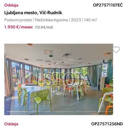
Oddaja
OP27571107EČ
Ljubljana mesto, Vič-Rudnik
Poslovni prostor | Neživilska trgovina | 2023 | 140 m
2
1.950 €/mesec
(13,9 €/m2)
Oddaja
OP27571256ND