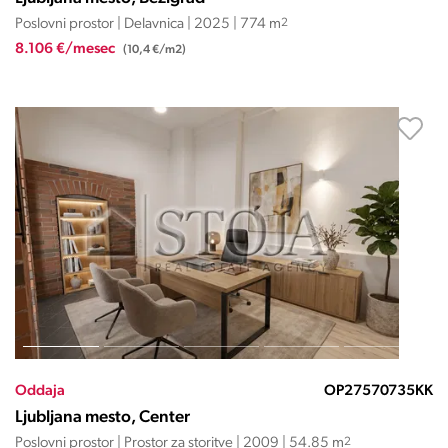
Poslovni prostor | Delavnica | 2025 | 774 m
2
8.106 €/mesec
(10,4 €/m2)
Oddaja
OP27570735KK
Ljubljana mesto, Center
Poslovni prostor | Prostor za storitve | 2009 | 54.85 m
2