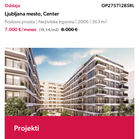
Oddaja
OP27571285RL
Ljubljana mesto, Center
Poslovni prostor | Neživilska trgovina | 2006 | 363 m
2
7.000 €/mesec
8.000 €
(19,3 €/m2)
Projekti