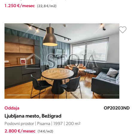
1.250 €/mesec
(22,8 €/m2)
Oddaja
OP20203ND
Ljubljana mesto, Bežigrad
Poslovni prostor | Pisarna | 1997 | 200 m
2
2.800 €/mesec
(14 €/m2)