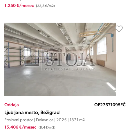
1.250 €/mesec
(22,8 €/m2)
Oddaja
OP27571095EČ
Ljubljana mesto, Bežigrad
Poslovni prostor | Delavnica | 2025 | 1831 m
2
15.406 €/mesec
(8,4 €/m2)