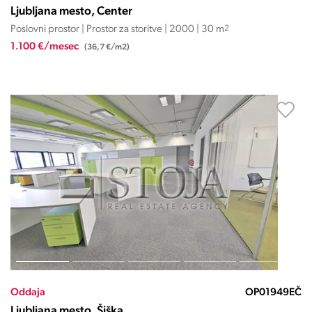
Ljubljana mesto, Center
Poslovni prostor | Prostor za storitve | 2000 | 30 m
2
1.100 €/mesec
(36,7 €/m2)
Oddaja
OP01949EČ
Ljubljana mesto, Šiška