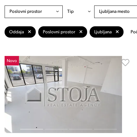
Poslovni prostor
Tip
Ljubljana mesto
Oddaja
Poslovni prostor
Ljubljana
Poč
Novo