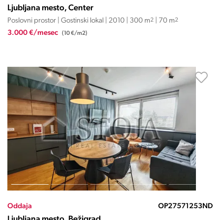
Ljubljana mesto, Center
Poslovni prostor | Gostinski lokal | 2010 | 300 m
2
| 70 m
2
3.000 €/mesec
(10 €/m2)
Oddaja
OP27571253ND
Ljubljana mesto, Bežigrad