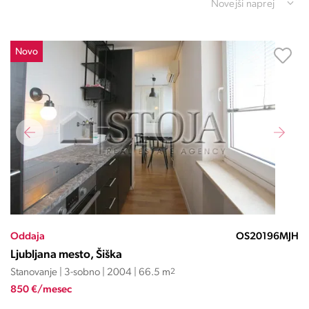
Novejši naprej
Novo
Oddaja
OS20196MJH
Ljubljana mesto, Šiška
Stanovanje | 3-sobno | 2004 | 66.5 m
2
850 €/mesec