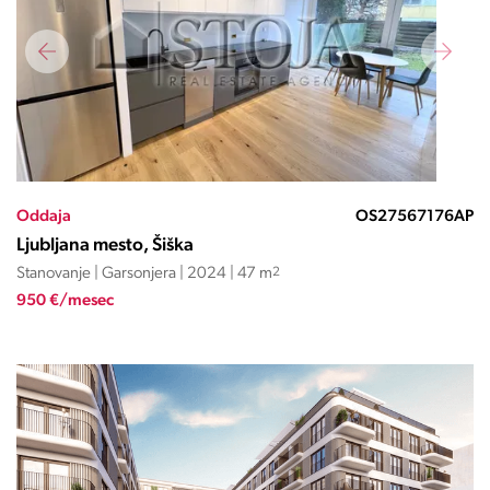
Oddaja
OS27567176AP
Ljubljana mesto, Šiška
Stanovanje | Garsonjera | 2024 | 47 m
2
950 €/mesec