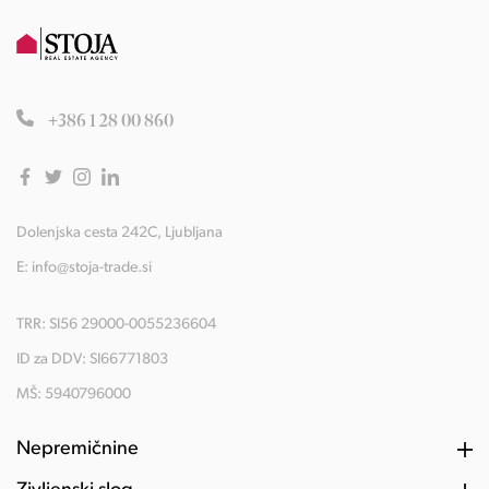
+386 1 28 00 860
Dolenjska cesta 242C, Ljubljana
E:
info@stoja-trade.si
TRR: SI56 29000-0055236604
ID za DDV: SI66771803
MŠ: 5940796000
Nepremičnine