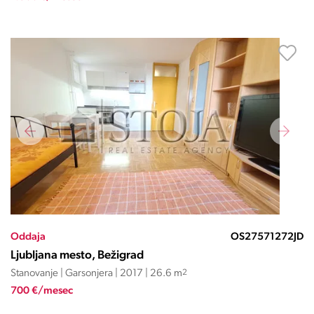
Oddaja
OS27571272JD
Ljubljana mesto, Bežigrad
Stanovanje | Garsonjera | 2017 | 26.6 m
2
700 €/mesec