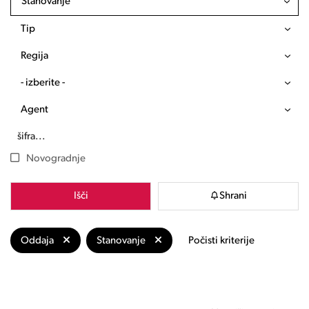
Stanovanje
Tip
Regija
- izberite -
Agent
Novogradnje
Išči
Shrani
Oddaja
Stanovanje
Počisti kriterije