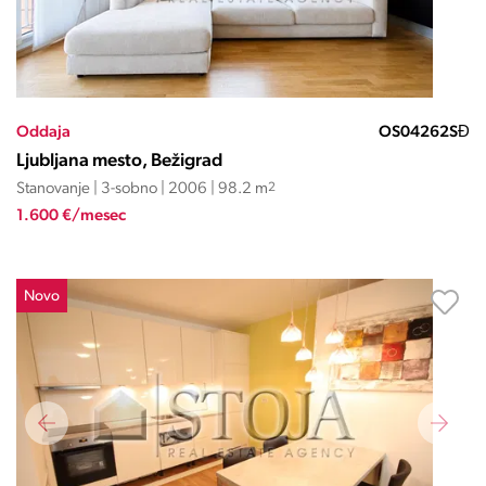
Oddaja
OS04262SĐ
Ljubljana mesto, Bežigrad
Stanovanje | 3-sobno | 2006 | 98.2 m
2
1.600 €/mesec
Novo