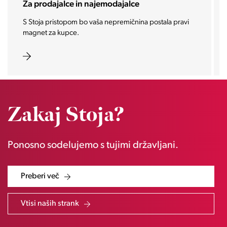
Za investitorje
Vašo investicijo ponesemo med najbolj iskane in
zaželene nepremičnine prihodnosti.
Zakaj Stoja?
Ponosno sodelujemo s tujimi državljani.
Preberi več
Vtisi naših strank