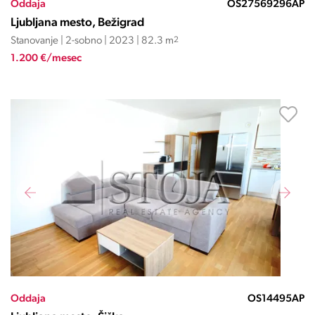
Oddaja
OS27569296AP
Ljubljana mesto, Bežigrad
Stanovanje | 2-sobno | 2023 | 82.3 m
2
1.200 €/mesec
Oddaja
OS14495AP