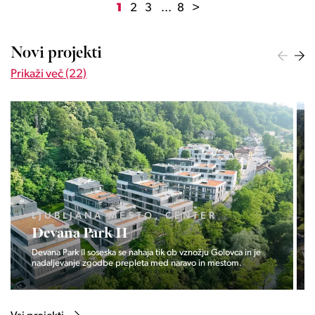
1
2
3
...
8
>
Novi projekti
Prikaži več (22)
LJUBLJANA MESTO, ŠIŠKA, KOSEZE
Pod hribom
Projekt Pod hribom se je pričela gradnja eni izmed najbolj
zaželeni lokaciji v Ljubljani.