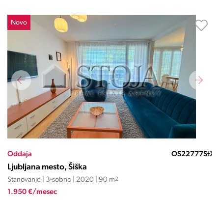
Novo
Oddaja
OS22777SĐ
Ljubljana mesto, Šiška
Stanovanje | 3-sobno | 2020 | 90 m
2
1.950 €/mesec