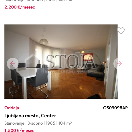
Stanovanje | 4-sobno | 1900 | 145 m
2.200 €/mesec
Oddaja
OS09098AP
Ljubljana mesto, Center
Stanovanje | 3-sobno | 1985 | 104 m
2
1.500 €/mesec