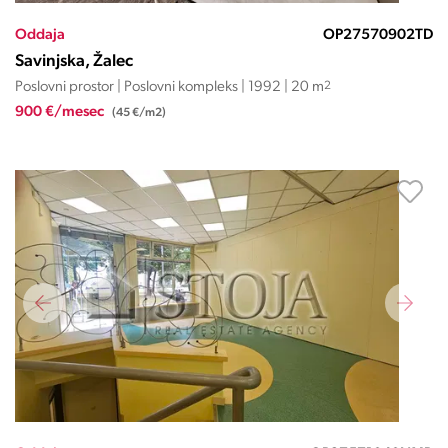
Oddaja
OP27570902TD
Savinjska, Žalec
Poslovni prostor | Poslovni kompleks | 1992 | 20 m
2
900 €/mesec
(45 €/m2)