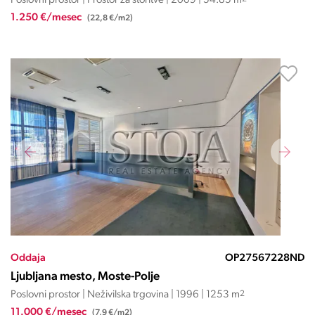
Poslovni prostor | Prostor za storitve | 2009 | 54.85 m
1.250 €/mesec
(22,8 €/m2)
Oddaja
OP27567228ND
Ljubljana mesto, Moste-Polje
Poslovni prostor | Neživilska trgovina | 1996 | 1253 m
2
11.000 €/mesec
(7,9 €/m2)