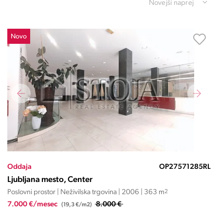
Novejši naprej
Novo
Oddaja
OP27571285RL
Ljubljana mesto, Center
Poslovni prostor | Neživilska trgovina | 2006 | 363 m
2
7.000 €/mesec
8.000 €
(19,3 €/m2)