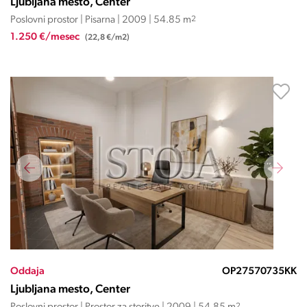
Ljubljana mesto, Center
Poslovni prostor | Pisarna | 2009 | 54.85 m
2
1.250 €/mesec
(22,8 €/m2)
Oddaja
OP27570735KK
Ljubljana mesto, Center
2