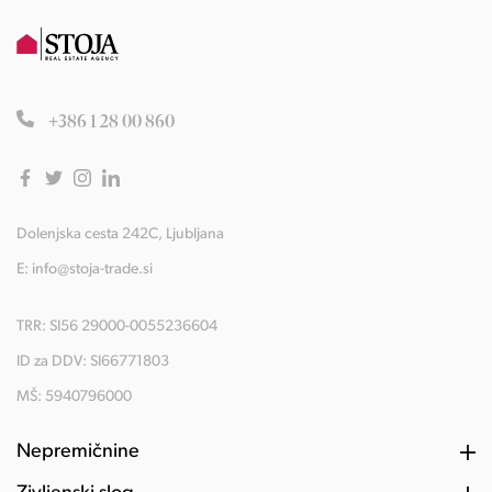
+386 1 28 00 860
Dolenjska cesta 242C, Ljubljana
E:
info@stoja-trade.si
TRR: SI56 29000-0055236604
ID za DDV: SI66771803
MŠ: 5940796000
Nepremičnine