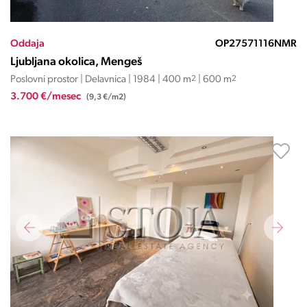
Oddaja
OP27571116NMR
Ljubljana okolica, Mengeš
Poslovni prostor | Delavnica | 1984 | 400 m
2
| 600 m
2
3.700 €/mesec
(9,3 €/m2)