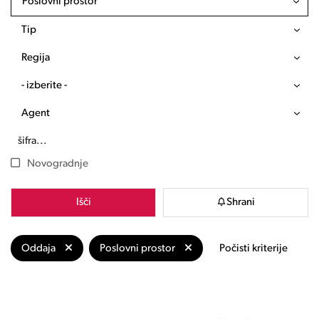
Poslovni prostor
Tip
Regija
- izberite -
Agent
Novogradnje
Išči
Shrani
Oddaja
Poslovni prostor
Počisti kriterije