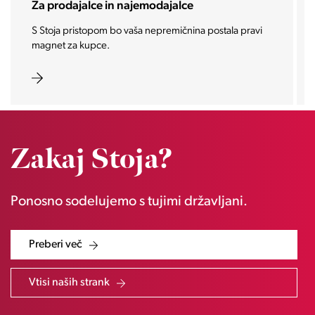
prodajalce in najemodajalce
Za invest
oja pristopom bo vaša nepremičnina postala pravi
Vašo invest
et za kupce.
zaželene n
Zakaj Stoja?
Ponosno sodelujemo s tujimi državljani.
Preberi več
Vtisi naših strank