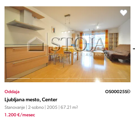
Novo
Oddaja
OS10164RL
Ljubljana mesto, Bežigrad
Stanovanje | 2-sobno | 2026 | 49.8 m
2
1.190 €/mesec