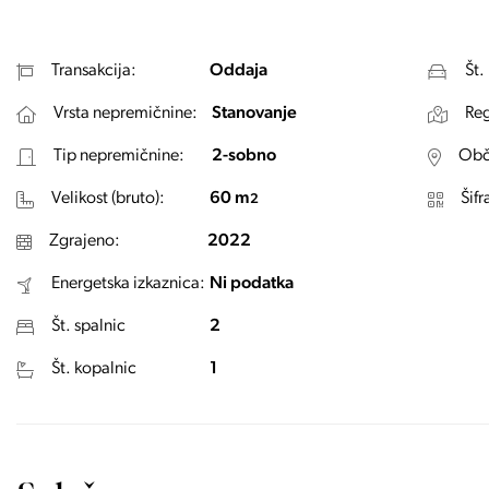
Transakcija:
Oddaja
Št.
Vrsta nepremičnine:
Stanovanje
Reg
Tip nepremičnine:
2-sobno
Obč
Velikost (bruto):
60 m
Šifr
2
Zgrajeno:
2022
Energetska izkaznica:
Ni podatka
Št. spalnic
2
Št. kopalnic
1