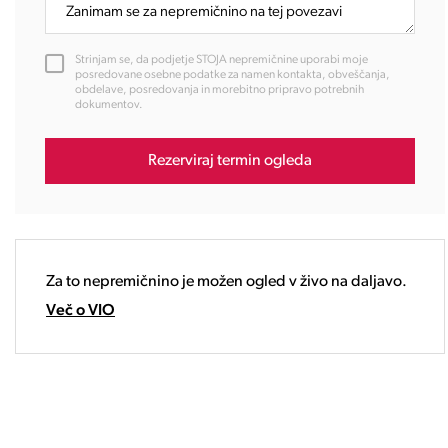
11:00
12:00
Strinjam se, da podjetje STOJA nepremičnine uporabi moje
13:00
posredovane osebne podatke za namen kontakta, obveščanja,
obdelave, posredovanja in morebitno pripravo potrebnih
14:00
dokumentov.
15:00
16:00
Rezerviraj termin ogleda
17:00
18:00
19:00
20:00
21:00
Za to nepremičnino je možen ogled v živo na daljavo.
22:00
Več o VIO
23:00