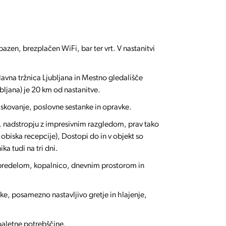
bazen, brezplačen WiFi, bar ter vrt. V nastanitvi
 Glavna tržnica Ljubljana in Mestno gledališče
ubljana) je 20 km od nastanitve.
iskovanje, poslovne sestanke in opravke.
11. nadstropju z impresivnim razgledom, prav tako
 obiska recepcije), Dostopi do in v objekt so
ka tudi na tri dni.
m predelom, kopalnico, dnevnim prostorom in
e, posamezno nastavljivo gretje in hlajenje,
toaletne potrebščine.