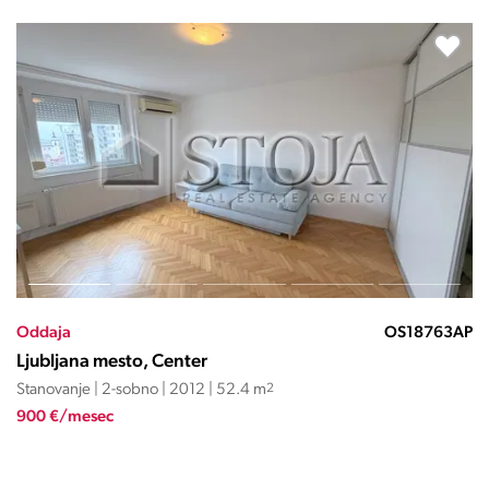
Oddaja
OS00025SĐ
Ljubljana mesto, Center
Stanovanje | 2-sobno | 2005 | 67.21 m
2
1.200 €/mesec