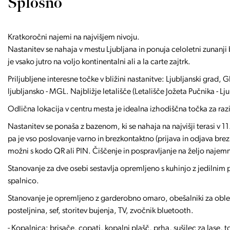
Splošno
Kratkoročni najemi na najvišjem nivoju.
Nastanitev se nahaja v mestu Ljubljana in ponuja celoletni zunanji 
je vsako jutro na voljo kontinentalni ali a la carte zajtrk.
Priljubljene interesne točke v bližini nastanitve: Ljubljanski grad,
ljubljansko - MGL. Najbližje letališče (Letališče Jožeta Pučnika - Lj
Odlična lokacija v centru mesta je idealna izhodiščna točka za raz
Nastanitev se ponaša z bazenom, ki se nahaja na najvišji terasi v 
pa je vso poslovanje varno in brezkontaktno (prijava in odjava brez
možni s kodo QR ali PIN. Čiščenje in pospravljanje na željo najemni
Stanovanje za dve osebi sestavlja opremljeno s kuhinjo z jedilni
spalnico.
Stanovanje je opremljeno z garderobno omaro, obešalniki za oblek
posteljnina, sef, storitev bujenja, TV, zvočnik bluetooth.
- Kopalnica: brisače, copati, kopalni plašč, prha, sušilec za lase, 