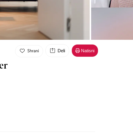
Deli
Natisni
Shrani
er