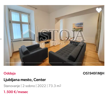
Oddaja
OS18763AP
Ljubljana mesto, Center
Stanovanje | 2-sobno | 2012 | 52.4 m
2
900 €/mesec