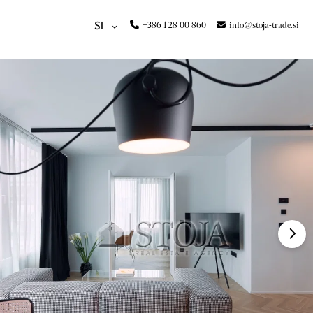
+386 1 28 00 860
info@stoja-trade.si
SI