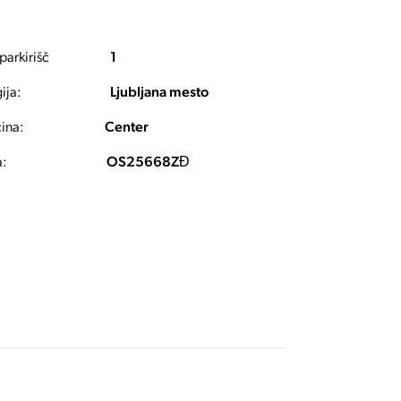
 parkirišč
1
ija:
Ljubljana mesto
ina:
Center
a:
OS25668ZĐ