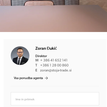
Zoran Đukić
Direktor
M
+ 386 41 652 141
T
+386 1 28 00 860
E
zoran@stoja-trade.si
Vsa ponudba agenta
Ime in priimek