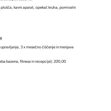
a plošča, kavni aparat, opekač kruha, pomivalni
UR
v, upravljanje, 3 x mesečno čiščenje in menjava
ba bazena, fitnesa in recepcije); 200,00