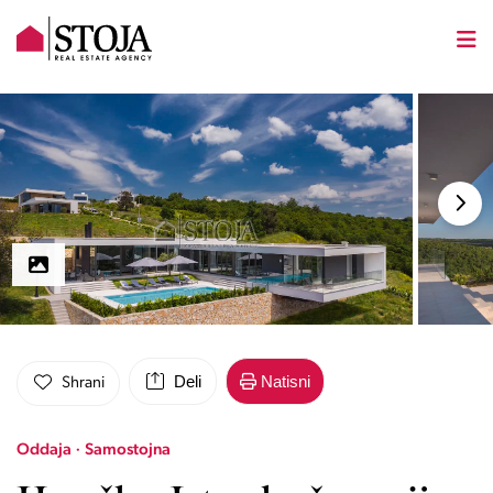
Deli
Natisni
Shrani
Oddaja · Samostojna