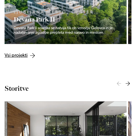
LJUBLJANA MESTO, CENTER
Devana Park II
Devana Park II soseska se nahaja tik ob vznožju Golovca in je
nadaljevanje zgodbe prepleta med naravo in mestom.
Vsi projekti
Storitve