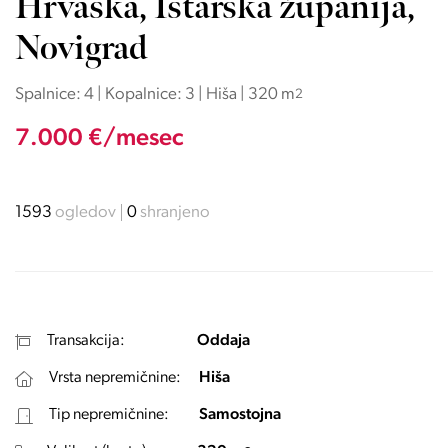
Hrvaška, Istarska županija,
Novigrad
Spalnice: 4 | Kopalnice: 3 | Hiša | 320 m
2
7.000 €/mesec
1593
ogledov
0
shranjeno
Transakcija:
Oddaja
Vrsta nepremičnine:
Hiša
Tip nepremičnine:
Samostojna