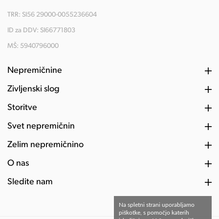
TRR: SI56 29000-0055236604
ID za DDV: SI66771803
MŠ: 5940796000
Nepremičnine
Življenski slog
Storitve
Svet nepremičnin
Želim nepremičnino
O nas
Sledite nam
Na spletni strani uporabljamo
piškotke, s pomočjo katerih