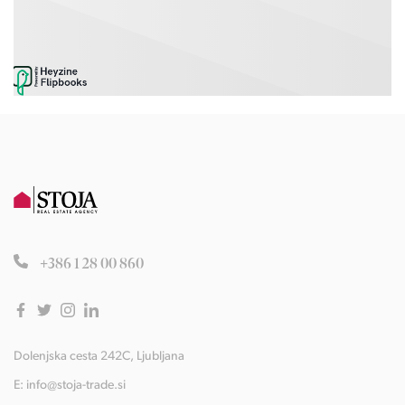
+386 1 28 00 860
Dolenjska cesta 242C, Ljubljana
E:
info@stoja-trade.si