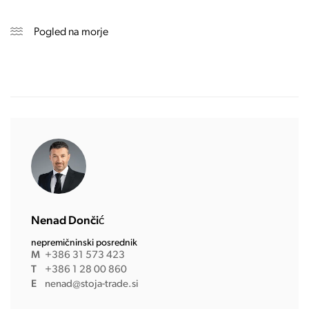
Pogled na morje
Nenad Dončić
nepremičninski posrednik
M
+386 31 573 423
T
+386 1 28 00 860
E
nenad@stoja-trade.si