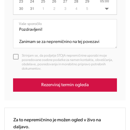
05:00
23
24
25
26
27
28
29
06:00
30
31
1
2
3
4
5
07:00
08:00
Vaše sporočilo
09:00
10:00
11:00
12:00
Strinjam se, da podjetje STOJA nepremičnine uporabi moje
13:00
posredovane osebne podatke za namen kontakta, obveščanja,
obdelave, posredovanja in morebitno pripravo potrebnih
14:00
dokumentov.
15:00
16:00
Rezerviraj termin ogleda
17:00
18:00
19:00
20:00
21:00
Za to nepremičnino je možen ogled v živo na
22:00
daljavo.