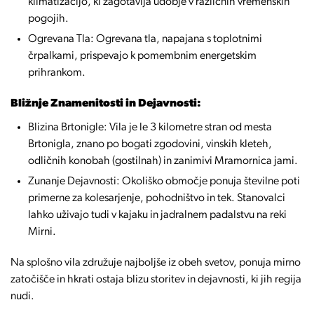
klimatizacijo, ki zagotavlja udobje v različnih vremenskih
pogojih.
Ogrevana Tla: Ogrevana tla, napajana s toplotnimi
črpalkami, prispevajo k pomembnim energetskim
prihrankom.
Bližnje Znamenitosti in Dejavnosti:
Blizina Brtonigle: Vila je le 3 kilometre stran od mesta
Brtonigla, znano po bogati zgodovini, vinskih kleteh,
odličnih konobah (gostilnah) in zanimivi Mramornica jami.
Zunanje Dejavnosti: Okoliško območje ponuja številne poti
primerne za kolesarjenje, pohodništvo in tek. Stanovalci
lahko uživajo tudi v kajaku in jadralnem padalstvu na reki
Mirni.
Na splošno vila združuje najboljše iz obeh svetov, ponuja mirno
zatočišče in hkrati ostaja blizu storitev in dejavnosti, ki jih regija
nudi.