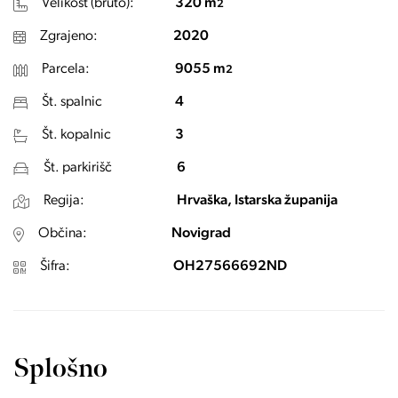
Velikost (bruto):
320 m
2
Zgrajeno:
2020
Parcela:
9055 m
2
Št. spalnic
4
Št. kopalnic
3
Št. parkirišč
6
Regija:
Hrvaška, Istarska županija
Občina:
Novigrad
Šifra:
OH27566692ND
Splošno