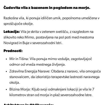
Čudovita vila z bazenom in pogledom na morje.
Razkošna vila, ki ponuja idiličen umik, popolnoma umeščena v
sproščujoče okolje.
Lokacija:
Vila je skrita v zelenem svetišču, z razgledom na
slikovito reko Mirno, postavljena na pol poti med mestoma
Novigrad in Buje v severozahodni Istri.
Prednosti:
Mir in Tišina: Vila ponuja mirno vzdušje, zagotavljajoč
odmor od vrveža mestnega življenja.
Zdravilna Energija Narave: Obdana z naravo, vila omogoča
stanovalcem, da izkoristijo terapevtske lastnosti naravnega
okolja.
Blizina Morja: Kljub svoji odmaknjeni lokaciji je vila le 7
kilometrov stran od morja in plaž severozahodne Istre.