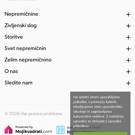
Nepremičnine
Življenski slog
Storitve
Svet nepremičnin
Želim nepremičnino
O nas
Sledite nam
Na spletni strani uporabljamo
piškotke, s pomočjo katerih
izboljšujemo Vašo uporabniško
izkušnjo in zagotavljamo
© 2026 Vse pravice pridržane
kakovostne vsebine. Z nadaljnjo
uporabo se strinjate z uporabo
piškotkov.