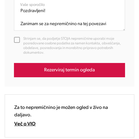
08:00
Vaše sporočilo
09:00
10:00
11:00
12:00
Strinjam se, da podjetje STOJA nepremičnine uporabi moje
13:00
posredovane osebne podatke za namen kontakta, obveščanja,
obdelave, posredovanja in morebitno pripravo potrebnih
14:00
dokumentov.
15:00
16:00
Rezerviraj termin ogleda
17:00
18:00
19:00
20:00
21:00
Za to nepremičnino je možen ogled v živo na
22:00
daljavo.
23:00
Več o VIO