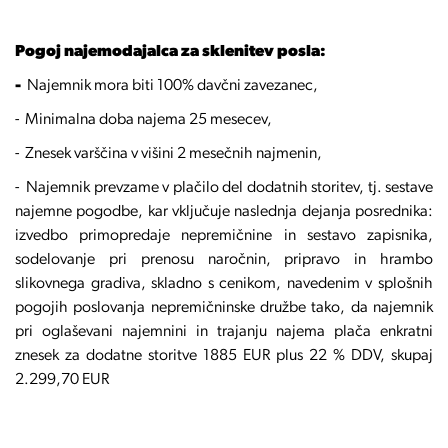
Pogoj najemodajalca za sklenitev posla:
-
Najemnik mora biti 100% davčni zavezanec,
- Minimalna doba najema 25 mesecev,
- Znesek varščina v višini 2 mesečnih najmenin,
- Najemnik prevzame v plačilo del dodatnih storitev, tj. sestave
najemne pogodbe, kar vključuje naslednja dejanja posrednika:
izvedbo primopredaje nepremičnine in sestavo zapisnika,
sodelovanje pri prenosu naročnin, pripravo in hrambo
slikovnega gradiva, skladno s cenikom, navedenim v splošnih
pogojih poslovanja nepremičninske družbe tako, da najemnik
pri oglaševani najemnini in trajanju najema plača enkratni
znesek za dodatne storitve 1885 EUR plus 22 % DDV, skupaj
2.299,70 EUR