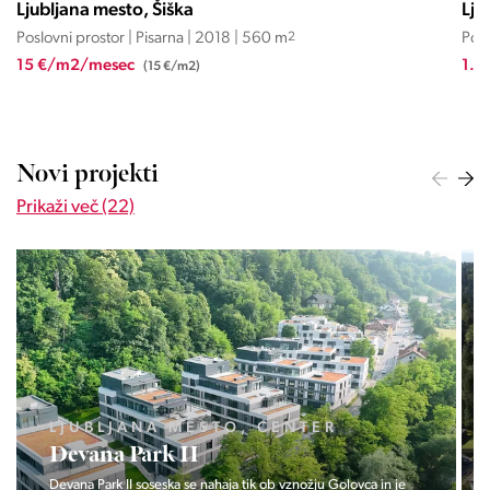
Ljubljana mesto, Šiška
Lju
Poslovni prostor | Pisarna | 2018 | 560 m
2
Posl
15 €/m2/mesec
1.5
(15 €/m2)
Novi projekti
Prikaži več (22)
LJUBLJANA MESTO, CENTER
Devana Park II
Devana Park II soseska se nahaja tik ob vznožju Golovca in je