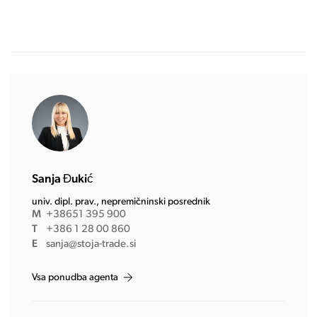
Sanja Đukić
univ. dipl. prav., nepremičninski posrednik
M
+38651 395 900
T
+386 1 28 00 860
E
sanja@stoja-trade.si
Vsa ponudba agenta