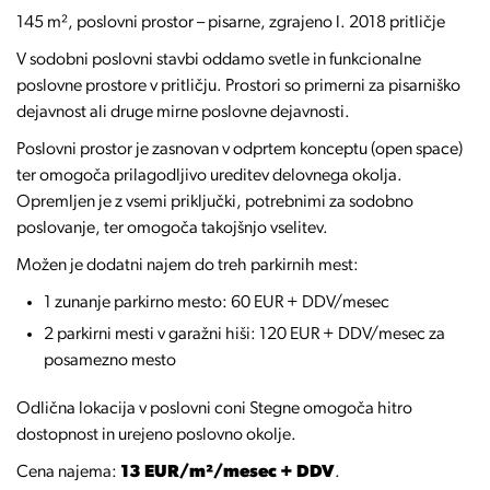
145 m², poslovni prostor – pisarne, zgrajeno l. 2018 pritličje
V sodobni poslovni stavbi oddamo svetle in funkcionalne
poslovne prostore v pritličju. Prostori so primerni za pisarniško
dejavnost ali druge mirne poslovne dejavnosti.
Poslovni prostor je zasnovan v odprtem konceptu (open space)
ter omogoča prilagodljivo ureditev delovnega okolja.
Opremljen je z vsemi priključki, potrebnimi za sodobno
poslovanje, ter omogoča takojšnjo vselitev.
Možen je dodatni najem do treh parkirnih mest:
1 zunanje parkirno mesto: 60 EUR + DDV/mesec
2 parkirni mesti v garažni hiši: 120 EUR + DDV/mesec za
posamezno mesto
Odlična lokacija v poslovni coni Stegne omogoča hitro
dostopnost in urejeno poslovno okolje.
Cena najema:
13 EUR/m²/mesec + DDV
.