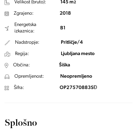
Velikost (bruto):
145 m
2
Zgrajeno:
2018
Energetska
B1
izkaznica:
Nadstropje:
Pritličje/4
Regija:
Ljubljana mesto
Občina:
Šiška
Opremljenost:
Neopremljeno
Šifra:
OP27570883SĐ
Splošno