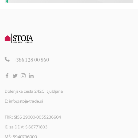
+386 1 28 00 860
Dolenjska cesta 242C, Ljubljana
E:
info@stoja-trade.si
TRR: SI56 29000-0055236604
ID za DDV: SI66771803
MŠ: 5940796000