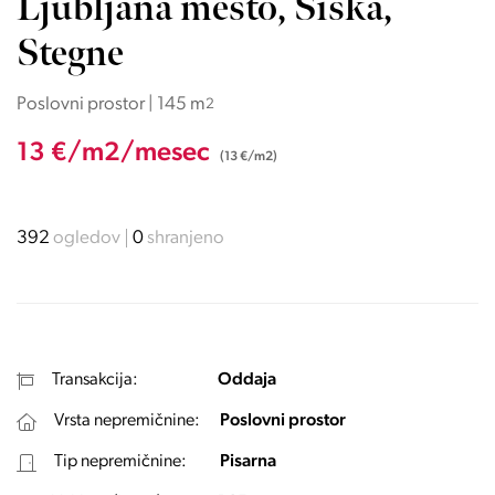
Ljubljana mesto, Šiška,
Stegne
Poslovni prostor | 145 m
2
13 €/m2/mesec
(13 €/m2)
392
ogledov
0
shranjeno
Transakcija:
Oddaja
Vrsta nepremičnine:
Poslovni prostor
Tip nepremičnine:
Pisarna