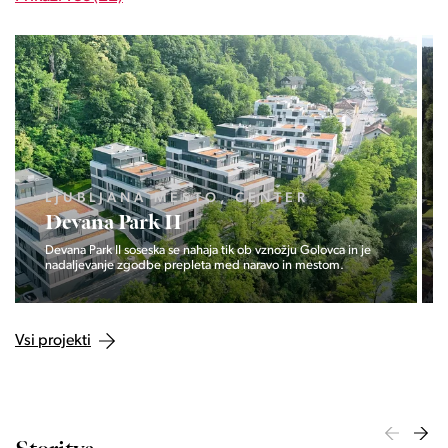
LJUBLJANA MESTO, CENTER
Devana Park II
Devana Park II soseska se nahaja tik ob vznožju Golovca in je
nadaljevanje zgodbe prepleta med naravo in mestom.
Vsi projekti