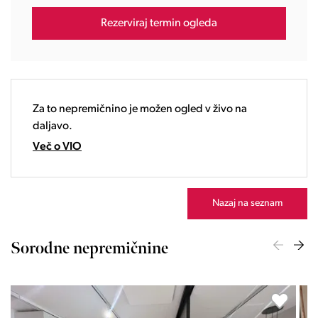
16:00
Rezerviraj termin ogleda
17:00
18:00
19:00
20:00
21:00
Za to nepremičnino je možen ogled v živo na
22:00
daljavo.
23:00
Več o VIO
Nazaj na seznam
Sorodne nepremičnine