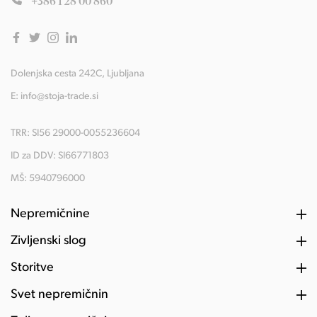
+386 1 28 00 860
Dolenjska cesta 242C, Ljubljana
E:
info@stoja-trade.si
TRR: SI56 29000-0055236604
ID za DDV: SI66771803
MŠ: 5940796000
Nepremičnine
Življenski slog
Storitve
Svet nepremičnin