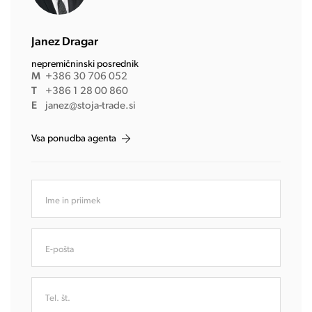
Janez Dragar
nepremičninski posrednik
M
+386 30 706 052
T
+386 1 28 00 860
E
janez@stoja-trade.si
Vsa ponudba agenta
Ime in priimek
E-pošta
Tel. št.