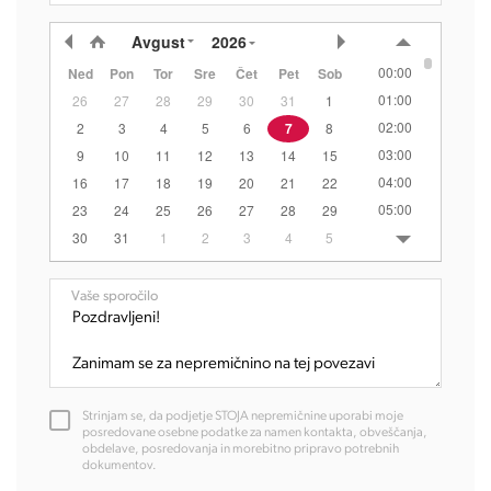
Avgust
2026
00:00
Ned
Pon
Tor
Sre
Čet
Pet
Sob
01:00
26
27
28
29
30
31
1
02:00
2
3
4
5
6
7
8
03:00
9
10
11
12
13
14
15
04:00
16
17
18
19
20
21
22
05:00
23
24
25
26
27
28
29
06:00
30
31
1
2
3
4
5
07:00
08:00
Vaše sporočilo
09:00
10:00
11:00
12:00
Strinjam se, da podjetje STOJA nepremičnine uporabi moje
13:00
posredovane osebne podatke za namen kontakta, obveščanja,
obdelave, posredovanja in morebitno pripravo potrebnih
14:00
dokumentov.
15:00