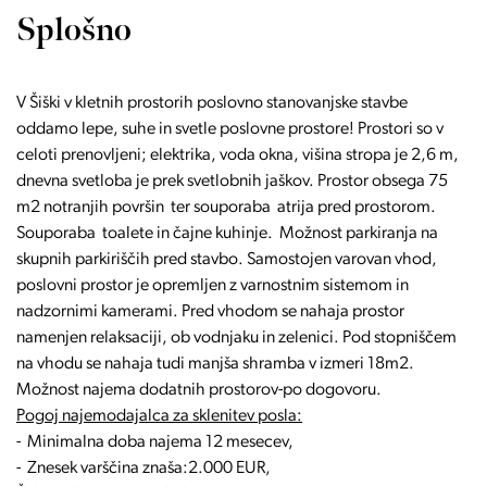
Splošno
V Šiški v kletnih prostorih poslovno stanovanjske stavbe
oddamo lepe, suhe in svetle poslovne prostore! Prostori so v
celoti prenovljeni; elektrika, voda okna, višina stropa je 2,6 m,
dnevna svetloba je prek svetlobnih jaškov. Prostor obsega 75
m2 notranjih površin ter souporaba atrija pred prostorom.
Souporaba toalete in čajne kuhinje. Možnost parkiranja na
skupnih parkiriščih pred stavbo. Samostojen varovan vhod,
poslovni prostor je opremljen z varnostnim sistemom in
nadzornimi kamerami. Pred vhodom se nahaja prostor
namenjen relaksaciji, ob vodnjaku in zelenici. Pod stopniščem
na vhodu se nahaja tudi manjša shramba v izmeri 18m2.
Možnost najema dodatnih prostorov-po dogovoru.
Pogoj najemodajalca za sklenitev posla:
- Minimalna doba najema 12 mesecev,
- Znesek varščina znaša:2.000 EUR,