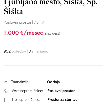
Ljubljana mesto, Šiška, Sp.
Šiška
Poslovni prostor | 75 m
2
1.000 €/mesec
(13,3 €/m2)
952
ogledov
0
shranjeno
Transakcija:
Oddaja
Vrsta nepremičnine:
Poslovni prostor
Tip nepremičnine:
Prostor za storitve