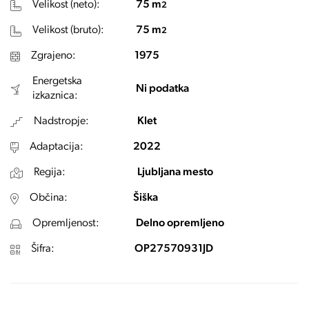
Velikost (neto):
75 m
2
Velikost (bruto):
75 m
2
Zgrajeno:
1975
Energetska
Ni podatka
izkaznica:
Nadstropje:
Klet
Adaptacija:
2022
Regija:
Ljubljana mesto
Občina:
Šiška
Opremljenost:
Delno opremljeno
Šifra:
OP27570931JD