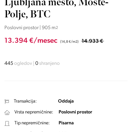
Ljubljana mesto, Moste-
Polje, BTC
Poslovni prostor | 905 m
2
13.394 €/mesec
14.933 €
(14,8 €/m2)
445
ogledov
0
shranjeno
Transakcija:
Oddaja
Vrsta nepremičnine:
Poslovni prostor
Tip nepremičnine:
Pisarna