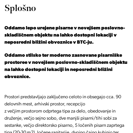
Splošno
Oddamo lepo urejene pisarne v novejšem poslovno-
skladiščnem objektu na lahko dostopni lokaciji v
neposredni bližini obvoznice v BTC-ju.
Oddamo stilsko ter moderno zasnovane pisarniške
prostoree v novejšem poslovno-skladiščnem objektu
na lahko dostopni lokaciji in neposredni bližini
obvoznice.
Prostori predstavljajo zaključeno celoto in obsegajo cca. 90
delovnih mest, arhivski prostor, recepcijo
z večjim prostorom odprtega tipa za delo, obedovanje in
druženje, večjo sejno sobo, dve manjši pisarni/tihi sobi za
sestanke, večjo direktorsko pisarno, 5 ločenih pisarn zaprtega
tipa (20-30 m2), ločene sanitarije, dvojno čajno kuhinjo ter