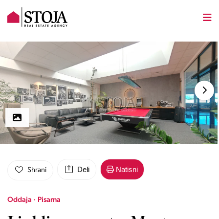
Deli
Natisni
Shrani
Oddaja · Pisarna