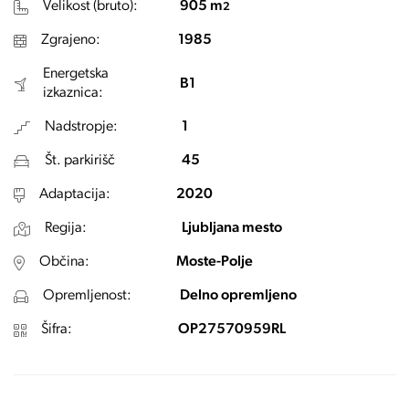
Velikost (bruto):
905 m
2
Zgrajeno:
1985
Energetska
B1
izkaznica:
Nadstropje:
1
Št. parkirišč
45
Adaptacija:
2020
Regija:
Ljubljana mesto
Občina:
Moste-Polje
Opremljenost:
Delno opremljeno
Šifra:
OP27570959RL