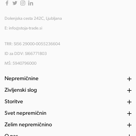
Dolenjska cesta 242C, Ljubljana
E:
info@stoja-trade.si
TRR: SI56 29000-0055236604
ID za DDV: SI66771803
MŠ: 5940796000
Nepremičnine
Življenski slog
Storitve
Svet nepremičnin
Želim nepremičnino