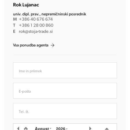
Rok Lujanac
univ. dipl. prav., nepremičninski posrednik
M
+386 40 676 674
T
+386 1 28 00 860
E
rok@stoja-trade.si
Vsa ponudba agenta
Ime in priimek
E-pošta
Tel. št.
Avgust
2026