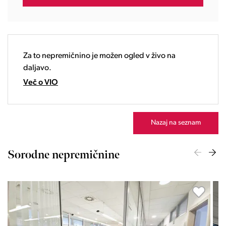
18:00
19:00
20:00
21:00
Za to nepremičnino je možen ogled v živo na
22:00
daljavo.
23:00
Več o VIO
Nazaj na seznam
Sorodne nepremičnine