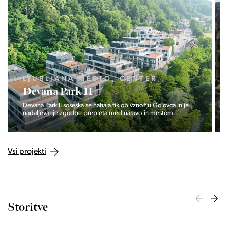
LJUBLJANA MESTO, CENTER
Devana Park II
Devana Park II soseska se nahaja tik ob vznožju Golovca in je
nadaljevanje zgodbe prepleta med naravo in mestom.
Vsi projekti
Storitve