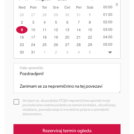
00:00
Ned
Pon
Tor
Sre
Čet
Pet
Sob
01:00
26
27
28
29
30
31
1
02:00
2
3
4
5
6
7
8
03:00
9
10
11
12
13
14
15
04:00
16
17
18
19
20
21
22
05:00
23
24
25
26
27
28
29
06:00
30
31
1
2
3
4
5
07:00
08:00
Vaše sporočilo
09:00
10:00
11:00
12:00
Strinjam se, da podjetje STOJA nepremičnine uporabi moje
13:00
posredovane osebne podatke za namen kontakta, obveščanja,
obdelave, posredovanja in morebitno pripravo potrebnih
14:00
dokumentov.
15:00
16:00
Rezerviraj termin ogleda
17:00