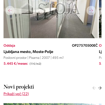
OP27570500EČ
Oddaja
Ljubljana mesto, Moste-Polje
m
2
Poslovni prostor | Pisarna | 2020 | 395 m
2
5.527 €/mesec
(17 €/m2)
Novi projekti
Prikaži več (22)