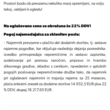
Prostori bodo ob prevzemu nekoliko manj opremljeni, na voljo
takoj, vabljeni k ogledu!
Na oglaševano ceno se obračuna še 22% DDV!
Pogoj najemodajalca za sklenitev posla:
- Najemnik prevzame v plačilo del dodatnih storitev, tj. sestave
najemne pogodbe, kar vključuje naslednja dejanja posrednika:
izvedbo primopredaje nepremičnine in sestavo zapisnika,
sodelovanje pri prenosu naročnin, pripravo in hrambo
slikovnega gradiva, skladno s cenikom, navedenim v splošnih
pogojih poslovanja nepremičninske družbe tako, da najemnik
pri oglaševani najemnini in trajanju najema za 25 mesecev,
plača enkratni znesek za dodatne storitve 14.932,5 EUR plus 22
% DDV, skupaj 18.217,65 EUR.