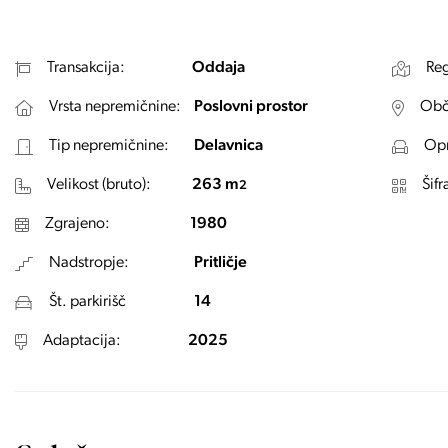
Transakcija:
Oddaja
Reg
Vrsta nepremičnine:
Poslovni prostor
Obč
Tip nepremičnine:
Delavnica
Opr
Velikost (bruto):
263 m
Šifr
2
Zgrajeno:
1980
Nadstropje:
Pritličje
Št. parkirišč
14
Adaptacija:
2025