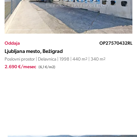
Oddaja
OP27570432RL
Ljubljana mesto, Bežigrad
Poslovni prostor | Delavnica | 1998 | 440 m
2
| 340 m
2
2.690 €/mesec
(6,1 €/m2)