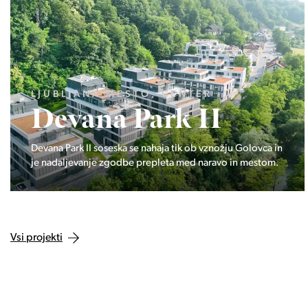
TO, CENTER
LJUBLJANA ME
Park II
Pod hr
se nahaja tik ob vznožju Golovca in
Projekt Pod hribom se
 prepleta med naravo in mestom.
najbolj zaželeni lokacij
Vsi projekti