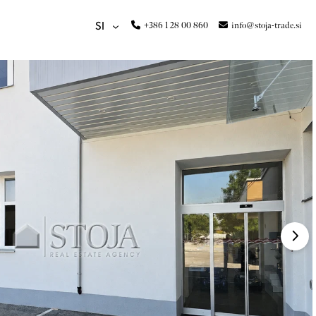
+386 1 28 00 860
info@stoja-trade.si
SI