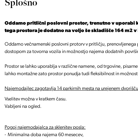
Splošno
Oddamo pritlični poslovni prostor, trenutno v uporabi k
tega prostora je dodatno na voljo še skladišče 164 m2 v
Oddamo večnamenski poslovni protorv v pritličju, prenovljenega 
dostopom za tovorna vozila in možnostjo najema dodatnih površin
Prostor se lahko uporablja v različne namene, od trgovine, pisarne
lahko montažne zato prostor ponudja tudi fleksibilnost in možnost
Najemodajlec zagotavlja 14 parkirnih mesta na urejenem dvorišču z
Vselitev možna v kratkem času.
Vabljeni na ogled.
Pogoj najemodajalca za sklenitev posla:
- Minimalna doba najema 60 mesecev,