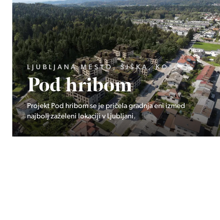
STO, ŠIŠKA, KOSEZE
GORENJSKA, 
ibom
Poklju
 je pričela gradnja eni izmed
Ekskluzivno pri Stoji
i v Ljubljani.
Triglavskega narodn