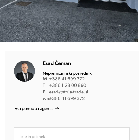
Esad Čeman
Nepremičninski posrednik
M
+386 41 699 372
T
+386 1 28 00 860
E
esad@stoja-trade.si
wa:
+386 41 699 372
Vsa ponudba agenta
Ime in priimek