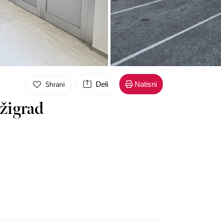
Deli
Natisni
Shrani
žigrad