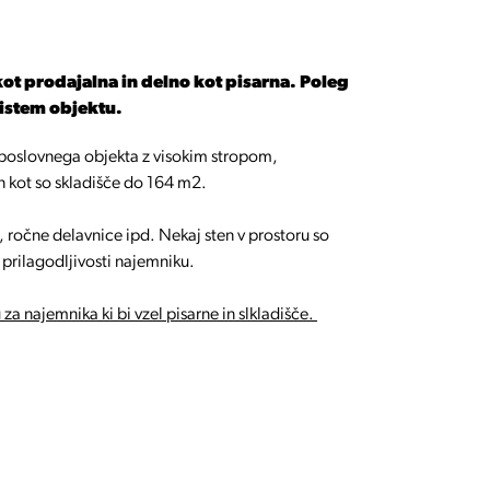
ot prodajalna in delno kot pisarna. Poleg
 istem objektu.
poslovnega objekta z visokim stropom,
 kot so skladišče do 164 m2.
, ročne delavnice ipd. Nekaj sten v prostoru so
 prilagodljivosti najemniku.
a najemnika ki bi vzel pisarne in slkladišče.