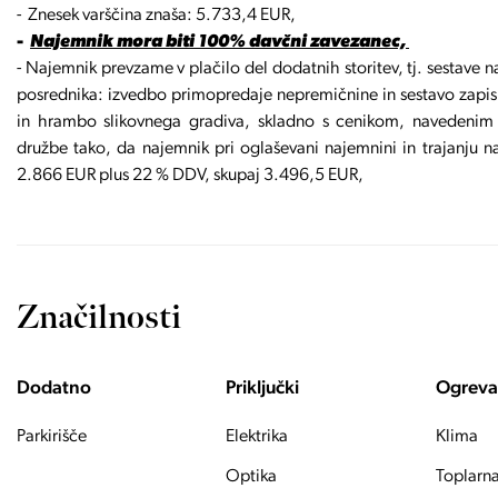
- Znesek varščina znaša: 5.733,4 EUR,
-
Najemnik mora biti 100% davčni zavezanec,
- Najemnik prevzame v plačilo del dodatnih storitev, tj. sestave
posrednika: izvedbo primopredaje nepremičnine in sestavo zapisn
in hrambo slikovnega gradiva, skladno s cenikom, navedenim 
družbe tako, da najemnik pri oglaševani najemnini in trajanju n
2.866 EUR plus 22 % DDV, skupaj 3.496,5 EUR,
Značilnosti
Dodatno
Priključki
Ogreva
Parkirišče
Elektrika
Klima
Optika
Toplarn