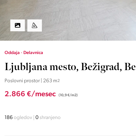
Oddaja · Delavnica
Ljubljana mesto, Bežigrad, Be
Poslovni prostor | 263 m
2
2.866 €/mesec
(10,9 €/m2)
186
ogledov
0
shranjeno