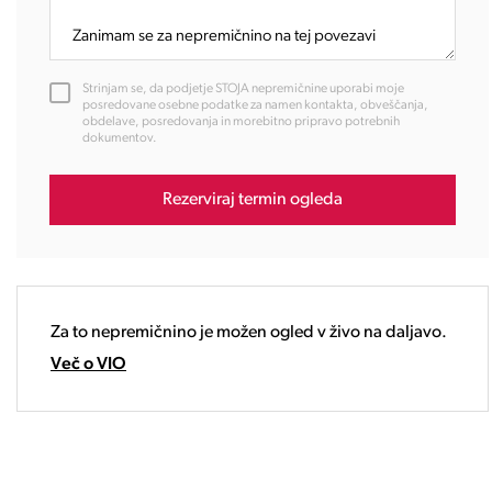
10:00
11:00
12:00
Strinjam se, da podjetje STOJA nepremičnine uporabi moje
13:00
posredovane osebne podatke za namen kontakta, obveščanja,
obdelave, posredovanja in morebitno pripravo potrebnih
14:00
dokumentov.
15:00
16:00
Rezerviraj termin ogleda
17:00
18:00
19:00
20:00
21:00
Za to nepremičnino je možen ogled v živo na daljavo.
22:00
Več o VIO
23:00