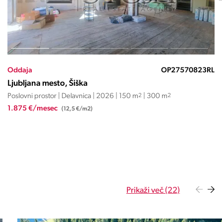
Oddaja
OP27570823RL
Ljubljana mesto, Šiška
Poslovni prostor | Delavnica | 2026 | 150 m
2
| 300 m
2
1.875 €/mesec
(12,5 €/m2)
Prikaži več (22)