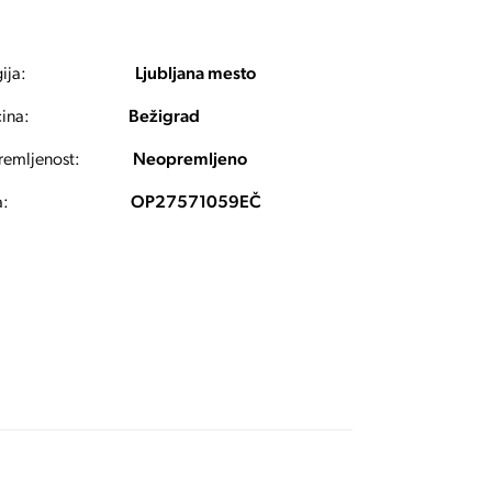
ija:
Ljubljana mesto
ina:
Bežigrad
emljenost:
Neopremljeno
a:
OP27571059EČ