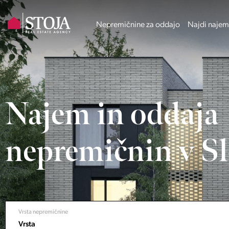
Nepremičnine za oddajo
Najdi najem
Najem in oddaja
nepremičnin v Sl
Vrsta nepremičnine
Vrsta