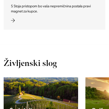
Vašo investicijo ponesemo med najbolj iskane in zaželene
nepremičnine prihodnosti.
Življenski slog