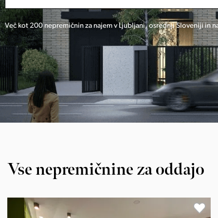
Več kot 200 nepremičnin za najem v Ljubljani, osrednji Sloveniji in 
Vse nepremičnine za oddajo