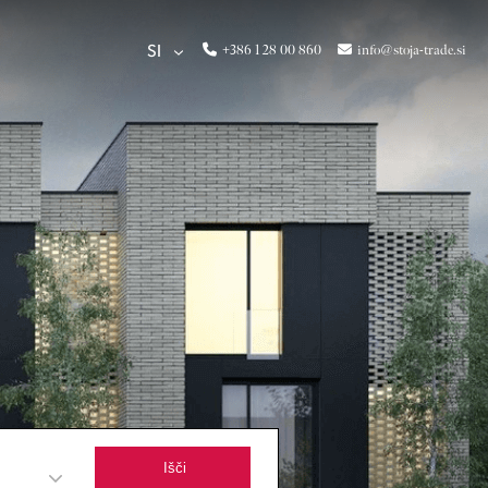
+386 1 28 00 860
info@stoja-trade.si
SI
Išči