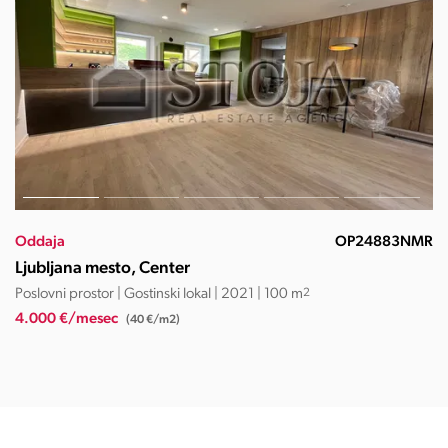
Oddaja
OS16914SĐ
Ljubljana mesto, Center
Stanovanje | 3-sobno | 2014 | 119.2 m
2
3.500 €/mesec