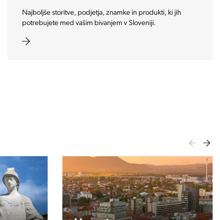
S pomočjo izbranih partnerjev vam na enem mestu
ponujamo vse kar potrebujete na področju nepremičnin.