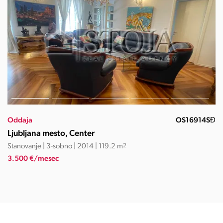
Oddaja
OP24883NMR
Ljubljana mesto, Center
Poslovni prostor | Gostinski lokal | 2021 | 100 m
2
4.000 €/mesec
(40 €/m2)