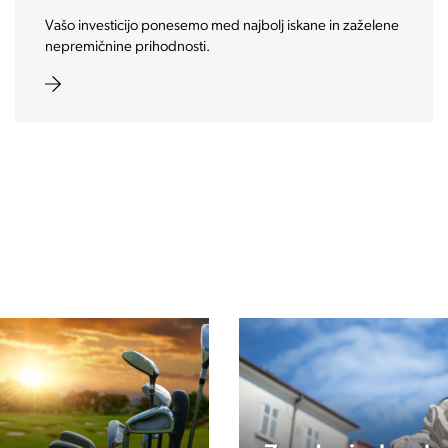
Najboljše storitve, podjetja, znamke in produkti, ki jih
potrebujete med vašim bivanjem v Sloveniji.