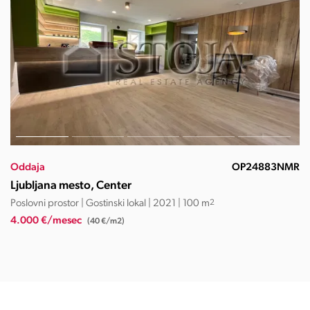
Oddaja
OS16914SĐ
Ljubljana mesto, Center
Stanovanje | 3-sobno | 2014 | 119.2 m
2
3.500 €/mesec