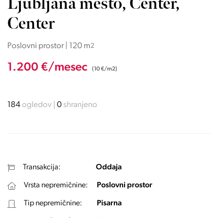
Ljubljana mesto, Center,
Center
Poslovni prostor | 120 m
2
1.200 €/mesec
(10 €/m2)
184
ogledov
0
shranjeno
Transakcija:
Oddaja
Vrsta nepremičnine:
Poslovni prostor
Tip nepremičnine:
Pisarna