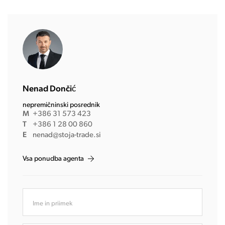
Nenad Dončić
nepremičninski posrednik
M
+386 31 573 423
T
+386 1 28 00 860
E
nenad@stoja-trade.si
Vsa ponudba agenta
Ime in priimek