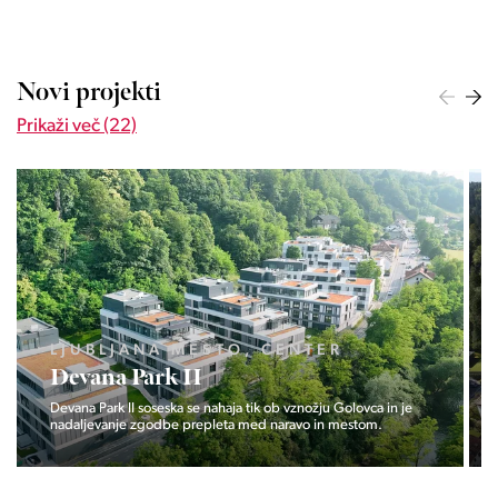
Novi projekti
Prikaži več (22)
LJUBLJANA MESTO, CENTER
Devana Park II
Devana Park II soseska se nahaja tik ob vznožju Golovca in je
nadaljevanje zgodbe prepleta med naravo in mestom.