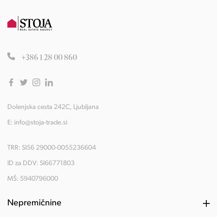
+386 1 28 00 860
Dolenjska cesta 242C, Ljubljana
E:
info@stoja-trade.si
TRR: SI56 29000-0055236604
ID za DDV: SI66771803
MŠ: 5940796000
Nepremičnine