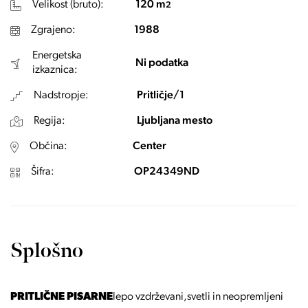
Velikost (bruto):
120 m
2
Zgrajeno:
1988
Energetska
Ni podatka
izkaznica:
Nadstropje:
Pritličje/1
Regija:
Ljubljana mesto
Občina:
Center
Šifra:
OP24349ND
Splošno
PRITLIČNE PISARNE
lepo vzdrževani,svetli in neopremljeni