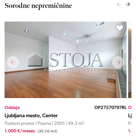
Sorodne nepremičnine
ND
Oddaja
OP27570797RL
Odd
Ljubljana mesto, Center
Lju
Poslovni prostor | Pisarna | 2005 | 49.3 m
2
Posl
1.000 €/mesec
1.2
(20,3 €/m2)