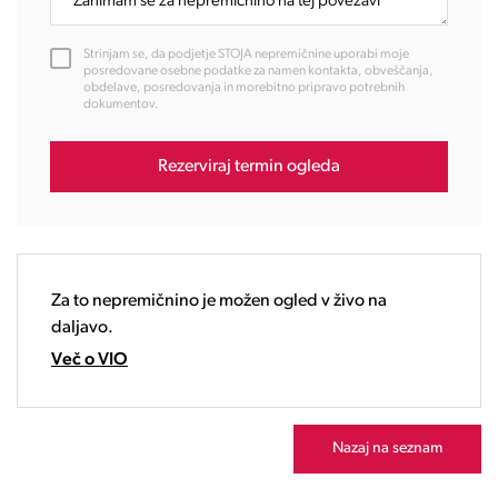
11:00
12:00
Strinjam se, da podjetje STOJA nepremičnine uporabi moje
13:00
posredovane osebne podatke za namen kontakta, obveščanja,
obdelave, posredovanja in morebitno pripravo potrebnih
14:00
dokumentov.
15:00
16:00
Rezerviraj termin ogleda
17:00
18:00
19:00
20:00
21:00
Za to nepremičnino je možen ogled v živo na
22:00
daljavo.
23:00
Več o VIO
Nazaj na seznam