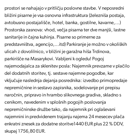
prostori se nahajajo v pritličju poslovne stavbe. V neposredni
bližini pisarne je vsa osnovna infrastruktura (železniša postaja,
avtobusno postajališče, hotel, banka, gostilne, kavarne,...)
Prostorska zasnova: vhod, večja pisarna ter dve manjši, lastne
sanitarije in čajna kuhinja. Pisarne so primerne za
predstavništva, agencijo,...itd) Parkiranje je možno v okoliških
ulicah z dovolilnico, v bližini je garažna hiša Trdinova,
parkirišče na Masarykovi. Vabljeni k ogledu! Pogoj
najemodajalca za sklenitev posla: Najemnik prevzame v plačilo
del dodatnih storitev, tj. sestave najemne pogodbe, kar
vključuje naslednja dejanja posrednika: izvedbo primopredaje
nepremičnine in sestavo zapisnika, sodelovanje pri prepisu
naročnin, pripravo in hrambo slikovnega gradiva, skladno s
cenikom, navedenim v splošnih pogojih poslovanja
nepremičninske družbe tako, da najemnik pri oglaševani
najemnini in predvidenem trajanju najema 24 mesecev plača
enkratni znesek za dodatne storitve1440 EUR plus 22 % DDV,
skupaj 1756,80 EUR.