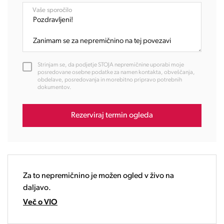
08:00
Vaše sporočilo
09:00
10:00
11:00
12:00
Strinjam se, da podjetje STOJA nepremičnine uporabi moje
13:00
posredovane osebne podatke za namen kontakta, obveščanja,
obdelave, posredovanja in morebitno pripravo potrebnih
14:00
dokumentov.
15:00
16:00
Rezerviraj termin ogleda
17:00
18:00
19:00
20:00
21:00
Za to nepremičnino je možen ogled v živo na
22:00
daljavo.
23:00
Več o VIO