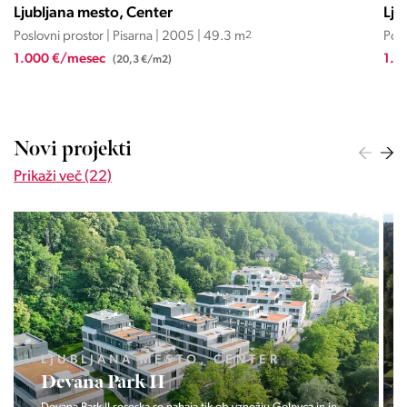
Ljubljana mesto, Center
Lju
Poslovni prostor | Pisarna | 2005 | 49.3 m
2
Posl
1.000 €/mesec
1.2
(20,3 €/m2)
Novi projekti
Prikaži več (22)
LJUBLJANA MESTO, CENTER
Devana Park II