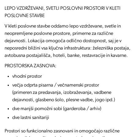
LEPO VZDRŽEVANI, SVETLI POSLOVNI PROSTORI V KLETI
POSLOVNE STAVBE
V kleti poslovne stavbe oddamo lepo vzdrževane, svetle in
neopremljene poslovne prostore, primerne za različne
dejavnosti. Lokacija omogoča odlično dostopnost, saj je v
neposredni bližini vsa ključna infrastruktura: železniška postaja,
avtobusna postajališča, hoteli, banke, restavracije in kavarne.
PROSTORSKA ZASNOVA:
vhodni prostor
večja odprta pisarna / večnamenski prostor
(primeren za predavanja, izobraževanja, vadbene
dejavnosti, glasbeno šolo, plesne vadbe, jogo ipd.)
dve manjši pomožni sobi (garderoba / arhiv)
dve lastni sanitariji
Prostori so funkcionalno zasnovani in omogočajo različne