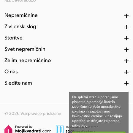
MŠ: 5940796000
Nepremičnine
Življenski slog
Storitve
Svet nepremičnin
Želim nepremičnino
O nas
Sledite nam
Na spletni strani uporabljamo
piškotke, s pomočjo katerih
izboljšujemo Vašo uporabniško
izkušnjo in zagotavljamo
© 2026 Vse pravice pridržane
kakovostne vsebine. Z nadaljnjo
uporabo se strinjate z uporabo
piškotkov.