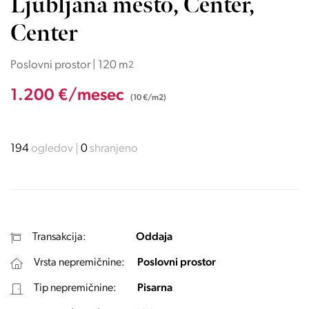
Ljubljana mesto, Center,
Center
Poslovni prostor | 120 m
2
1.200 €/mesec
(10 €/m2)
194
ogledov
0
shranjeno
Transakcija:
Oddaja
Vrsta nepremičnine:
Poslovni prostor
Tip nepremičnine:
Pisarna