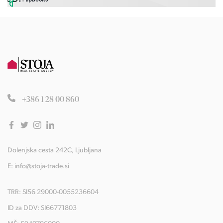
+386 1 28 00 860
Dolenjska cesta 242C, Ljubljana
E:
info@stoja-trade.si
TRR: SI56 29000-0055236604
ID za DDV: SI66771803