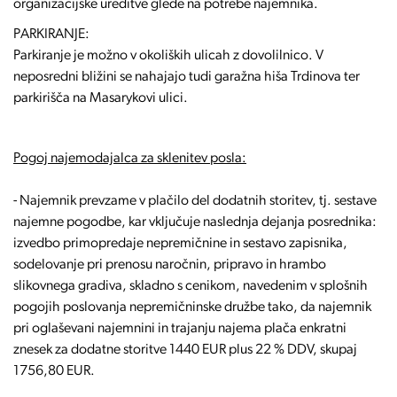
organizacijske ureditve glede na potrebe najemnika.
PARKIRANJE:
Parkiranje je možno v okoliških ulicah z dovolilnico. V
neposredni bližini se nahajajo tudi garažna hiša Trdinova ter
parkirišča na Masarykovi ulici.
Pogoj najemodajalca za sklenitev posla:
- Najemnik prevzame v plačilo del dodatnih storitev, tj. sestave
najemne pogodbe, kar vključuje naslednja dejanja posrednika:
izvedbo primopredaje nepremičnine in sestavo zapisnika,
sodelovanje pri prenosu naročnin, pripravo in hrambo
slikovnega gradiva, skladno s cenikom, navedenim v splošnih
pogojih poslovanja nepremičninske družbe tako, da najemnik
pri oglaševani najemnini in trajanju najema plača enkratni
znesek za dodatne storitve 1440 EUR plus 22 % DDV, skupaj
1756,80 EUR.