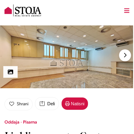
Deli
Natisni
Shrani
Oddaja · Pisarna