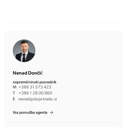
Nenad Dončić
nepremičninski posrednik
M
+386 31 573 423
T
+386 1 28 00 860
E
nenad@stoja-trade.si
Vsa ponudba agenta