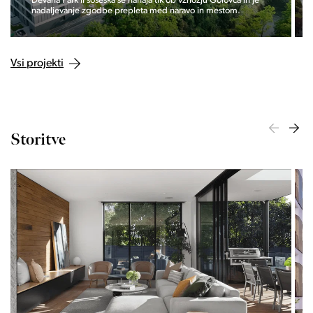
Devana Park II soseska se nahaja tik ob vznožju Golovca in je
nadaljevanje zgodbe prepleta med naravo in mestom.
Vsi projekti
Storitve