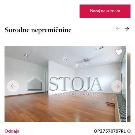
Nazaj na seznam
Sorodne nepremičnine
ND
Oddaja
OP27570797RL
Odd