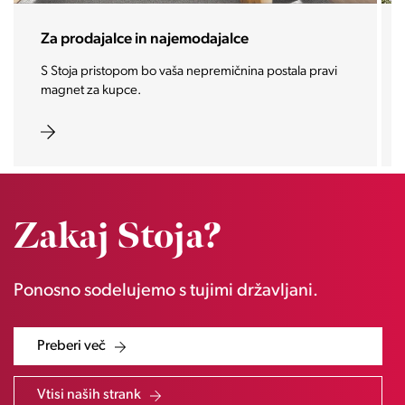
Za investitorje
Vašo investicijo ponesemo med najbolj iskane in
zaželene nepremičnine prihodnosti.
Zakaj Stoja?
Ponosno sodelujemo s tujimi državljani.
Preberi več
Vtisi naših strank