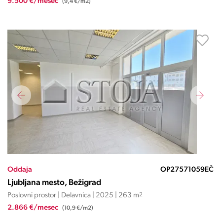
9.500 €/mesec
(9,4 €/m2)
Oddaja
OP27571059EČ
Ljubljana mesto, Bežigrad
Poslovni prostor | Delavnica | 2025 | 263 m
2
2.866 €/mesec
(10,9 €/m2)