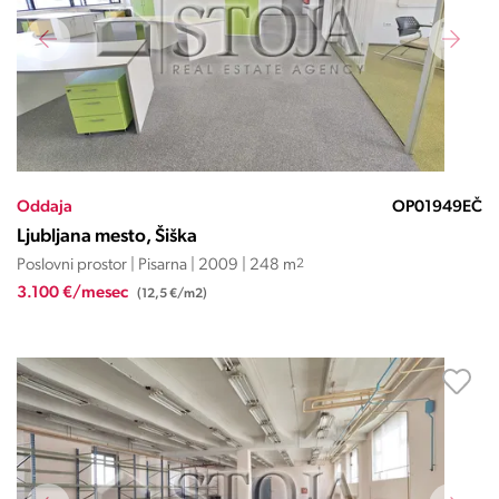
Oddaja
OP01949EČ
Ljubljana mesto, Šiška
Poslovni prostor | Pisarna | 2009 | 248 m
2
3.100 €/mesec
(12,5 €/m2)