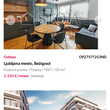
Oddaja
OP27571253ND
Ljubljana mesto, Bežigrad
Poslovni prostor | Pisarna | 1997 | 150 m
2
2.250 €/mesec
(15 €/m2)