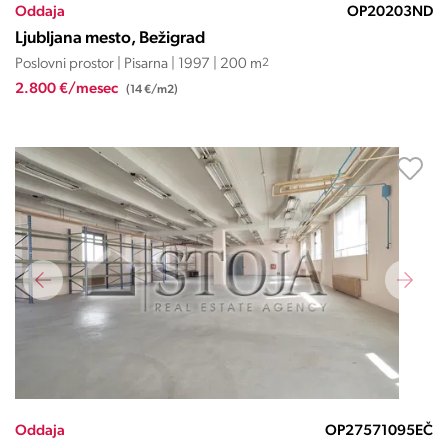
Oddaja
OP20203ND
Ljubljana mesto, Bežigrad
Poslovni prostor | Pisarna | 1997 | 200 m
2
2.800 €/mesec
(14 €/m2)
Oddaja
OP27571095EČ