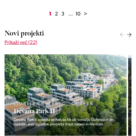
1
2
3
...
10
>
Novi projekti
Prikaži več (22)
LJUBLJANA MESTO, ŠIŠKA, KOSEZE
Pod hribom
Projekt Pod hribom se je pričela gradnja eni izmed najbolj
zaželeni lokaciji v Ljubljani.