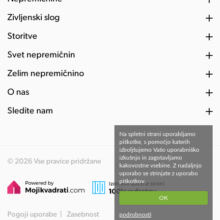
Življenski slog
Storitve
Svet nepremičnin
Želim nepremičnino
O nas
Sledite nam
Na spletni strani uporabljamo
piškotke, s pomočjo katerih
izboljšujemo Vašo uporabniško
izkušnjo in zagotavljamo
© 2026 Vse pravice pridržane
kakovostne vsebine. Z nadaljnjo
uporabo se strinjate z uporabo
piškotkov.
OK
Pogoji uporabe
Zasebnost
podrobnosti