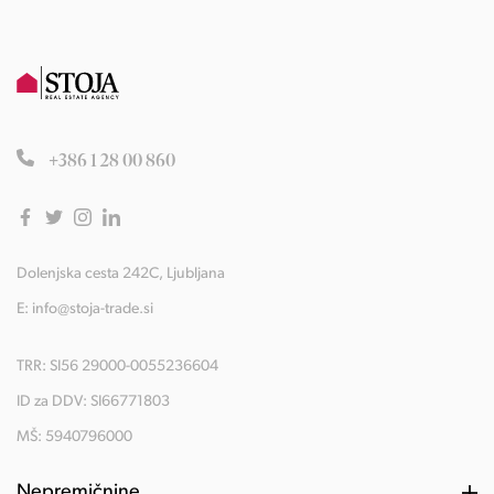
+386 1 28 00 860
Dolenjska cesta 242C, Ljubljana
E:
info@stoja-trade.si
TRR: SI56 29000-0055236604
ID za DDV: SI66771803
MŠ: 5940796000
Nepremičnine