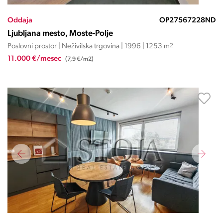
Oddaja
OP27567228ND
Ljubljana mesto, Moste-Polje
Poslovni prostor | Neživilska trgovina | 1996 | 1253 m
2
11.000 €/mesec
(7,9 €/m2)