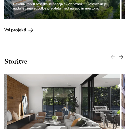
Devana Park II soseska se nahaja tik ob vznožju Golovca in je
nadaljevanje zgodbe prepleta med naravo in mestom.
Vsi projekti
Storitve