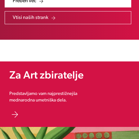
Preberi več
Vtisi naših strank
Za Art zbiratelje
Predstavljamo vam najprestižnejša
mednarodna umetniška dela.