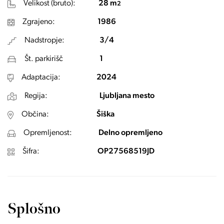
Velikost (bruto):
28 m
2
Zgrajeno:
1986
Nadstropje:
3/4
Št. parkirišč
1
Adaptacija:
2024
Regija:
Ljubljana mesto
Občina:
Šiška
Opremljenost:
Delno opremljeno
Šifra:
OP27568519JD
Splošno