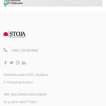
+386 1 28 00 860
Dolenjska cesta 242C, Ljubljana
E:
info@stoja-trade.si
TRR: SI56 29000-0055236604
ID za DDV: SI66771803