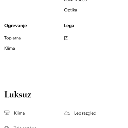
Kanalizacija
Optika
Ogrevanje
Lega
Toplarna
JZ
Klima
Luksuz
Klima
Lep razgled