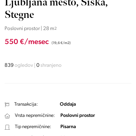
Ljubljana mesto, Šiška,
Stegne
Poslovni prostor | 28 m
2
550 €/mesec
(19,6 €/m2)
839
ogledov
0
shranjeno
Transakcija:
Oddaja
Vrsta nepremičnine:
Poslovni prostor
Tip nepremičnine:
Pisarna