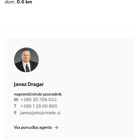
dom:
0.6 km
Janez Dragar
nepremičninski posrednik
M
+386 30 706 052
T
+386 1 28 00 860
E
janez@stoja-trade.si
Vsa ponudba agenta