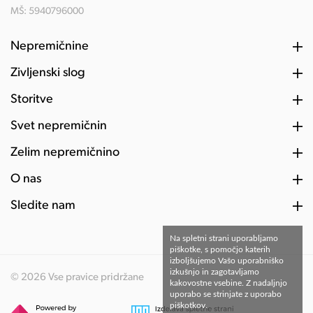
MŠ: 5940796000
Nepremičnine
Življenski slog
Storitve
Svet nepremičnin
Želim nepremičnino
O nas
Sledite nam
Na spletni strani uporabljamo
piškotke, s pomočjo katerih
izboljšujemo Vašo uporabniško
izkušnjo in zagotavljamo
© 2026 Vse pravice pridržane
kakovostne vsebine. Z nadaljnjo
uporabo se strinjate z uporabo
piškotkov.