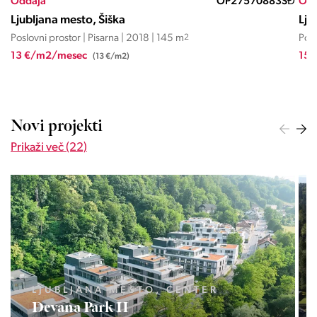
SĐ
Oddaja
OP27570883SĐ
Odd
Ljubljana mesto, Šiška
Lju
Poslovni prostor | Pisarna | 2018 | 145 m
2
Posl
13 €/m2/mesec
15 
(13 €/m2)
Novi projekti
Prikaži več (22)
LJUBLJANA MESTO, CENTER
Devana Park II