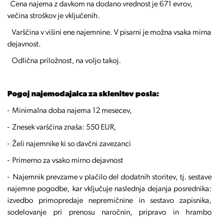
Cena najema z davkom na dodano vrednost je 671 evrov,
večina stroškov je vključenih.
Varščina v višini ene najemnine. V pisarni je možna vsaka mirna
dejavnost.
Odlična priložnost, na voljo takoj.
Pogoj najemodajalca za sklenitev posla:
- Minimalna doba najema 12 mesecev,
- Znesek varščina znaša: 550 EUR,
- Želi najemnike ki so davčni zavezanci
- Primerno za vsako mirno dejavnost
- Najemnik prevzame v plačilo del dodatnih storitev, tj. sestave
najemne pogodbe, kar vključuje naslednja dejanja posrednika:
izvedbo primopredaje nepremičnine in sestavo zapisnika,
sodelovanje pri prenosu naročnin, pripravo in hrambo