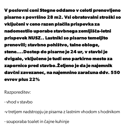
V poslovni coni Stegne oddamo v celoti prenovljeno
pisarno s površino 28 m2. Vsi obratovalni stroški so
vključeni v ceno razen plačila prispevka za
nadomestilo uporabe stavbnega zemljišča-letni
prispevek NUSZ.. Lastniki so pisarno temeljito
prenovili; stavbno pohištvo, talne obloge,
stene....Dostop do pisarne je 24 ur, v stavbi je
dvigalo, vključeno je tudi eno parkirno mesto za
zapornico pred stavbo.Željeno je da je najemnik
davčni zavezanec, na najemnino zaračuna ddv. 550
evrov plus 22%
Razporeditev:
- vhod v stavbo
-v tretjem nadstropju je pisarna z lastnim vhodom s hodnikom
- souporaba toalet in čajne kuhinje