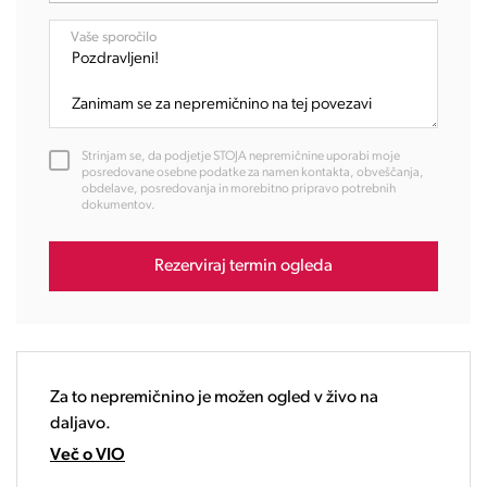
07:00
08:00
Vaše sporočilo
09:00
10:00
11:00
12:00
Strinjam se, da podjetje STOJA nepremičnine uporabi moje
13:00
posredovane osebne podatke za namen kontakta, obveščanja,
obdelave, posredovanja in morebitno pripravo potrebnih
14:00
dokumentov.
15:00
16:00
Rezerviraj termin ogleda
17:00
18:00
19:00
20:00
21:00
Za to nepremičnino je možen ogled v živo na
22:00
daljavo.
23:00
Več o VIO