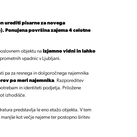
n urediti pisarne za novega
). Ponujena površina zajema 4 celotne
poslovnem objektu na
izjemno vidni in lahko
 prometnih vpadnic v Ljubljani.
rati pa za resnega in dolgoročnega najemnika
torov po meri najemnika
. Razporeditev
potrebam in identiteti podjetja. Priložene
kot izhodišče.
ratura predstavlja le eno etažo objekta. V tem
manjše kot večje najeme ter postopno širitev