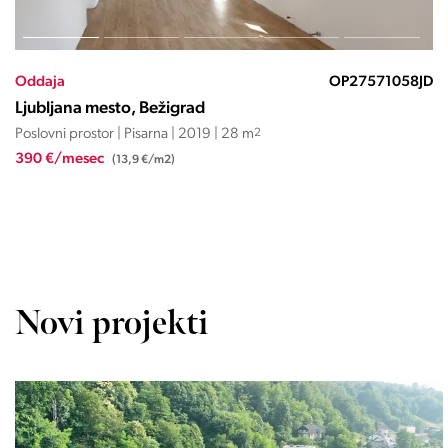
Oddaja
OP27571031JD
Ljubljana mesto, Bežigrad
Poslovni prostor | Pisarna | 2019 | 28 m
2
300 €/mesec
(10,7 €/m2)
Novi projekti