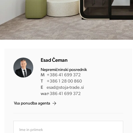
Esad Čeman
Nepremičninski posrednik
M
+386 41 699 372
T
+386 1 28 00 860
E
esad@stoja-trade.si
wa:
+386 41 699 372
Vsa ponudba agenta
Ime in priimek