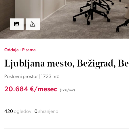
Oddaja · Pisarna
Ljubljana mesto, Bežigrad, Be
Poslovni prostor | 1723 m
2
20.684 €/mesec
(12 €/m2)
420
ogledov
0
shranjeno