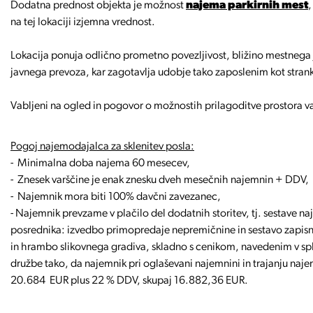
Dodatna prednost objekta je možnost
najema parkirnih mest
,
na tej lokaciji izjemna vrednost.
Lokacija ponuja odlično prometno povezljivost, bližino mestnega 
javnega prevoza, kar zagotavlja udobje tako zaposlenim kot stra
Vabljeni na ogled in pogovor o možnostih prilagoditve prostora 
Pogoj najemodajalca za sklenitev posla:
- Minimalna doba najema 60 mesecev,
- Znesek varščine je enak znesku dveh mesečnih najemnin + DDV,
- Najemnik mora biti 100% davčni zavezanec,
- Najemnik prevzame v plačilo del dodatnih storitev, tj. sestave 
posrednika: izvedbo primopredaje nepremičnine in sestavo zapisni
in hrambo slikovnega gradiva, skladno s cenikom, navedenim v s
družbe tako, da najemnik pri oglaševani najemnini in trajanju naje
20.684 EUR plus 22 % DDV, skupaj 16.882,36 EUR.