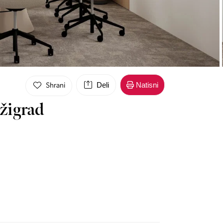
Deli
Natisni
Shrani
žigrad