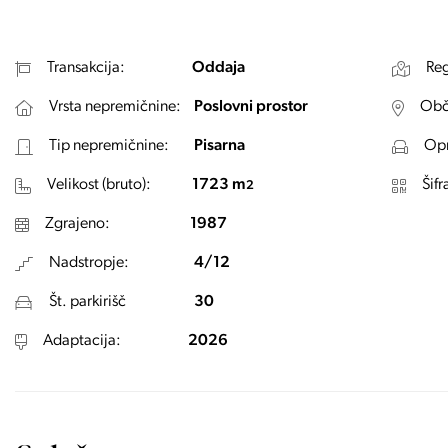
Transakcija:
Oddaja
Reg
Vrsta nepremičnine:
Poslovni prostor
Obč
Tip nepremičnine:
Pisarna
Opr
Velikost (bruto):
1723 m
Šifr
2
Zgrajeno:
1987
Nadstropje:
4/12
Št. parkirišč
30
Adaptacija:
2026