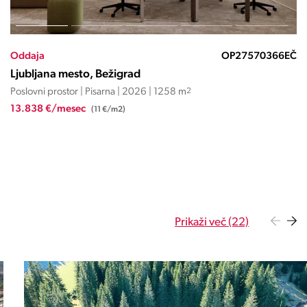
Oddaja
OP27570368EČ
Ljubljana mesto, Bežigrad
Poslovni prostor | Pisarna | 2026 | 2585 m
2
32.319 €/mesec
(12,5 €/m2)
Prikaži več (22)