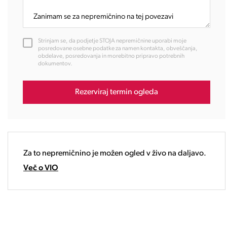
10:00
11:00
12:00
Strinjam se, da podjetje STOJA nepremičnine uporabi moje
13:00
posredovane osebne podatke za namen kontakta, obveščanja,
obdelave, posredovanja in morebitno pripravo potrebnih
14:00
dokumentov.
15:00
16:00
Rezerviraj termin ogleda
17:00
18:00
19:00
20:00
21:00
Za to nepremičnino je možen ogled v živo na daljavo.
22:00
Več o VIO
23:00