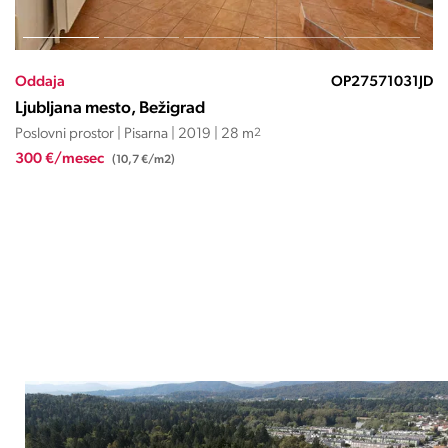
Oddaja
OP27570366EČ
Ljubljana mesto, Bežigrad
Poslovni prostor | Pisarna | 2026 | 1258 m
2
13.838 €/mesec
(11 €/m2)