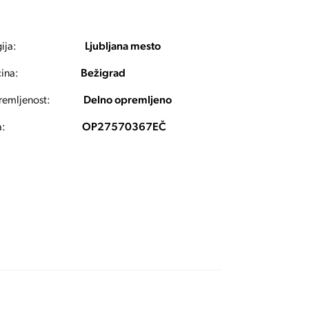
ija:
Ljubljana mesto
ina:
Bežigrad
emljenost:
Delno opremljeno
a:
OP27570367EČ