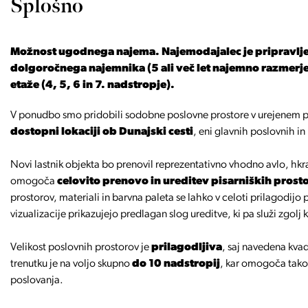
Splošno
Možnost ugodnega najema. Najemodajalec je pripravlje
dolgoročnega najemnika (5 ali več let najemno razmerje
etaže (4, 5, 6 in 7. nadstropje).
V ponudbo smo pridobili sodobne poslovne prostore v urejenem 
dostopni lokaciji ob Dunajski cesti
, eni glavnih poslovnih in
Novi lastnik objekta bo prenovil reprezentativno vhodno avlo, hk
omogoča
celovito prenovo in ureditev pisarniških pros
prostorov, materiali in barvna paleta se lahko v celoti prilagodijo 
vizualizacije prikazujejo predlagan slog ureditve, ki pa služi zgolj 
Velikost poslovnih prostorov je
prilagodljiva
, saj navedena kvad
trenutku je na voljo skupno
do 10 nadstropij
, kar omogoča tako 
poslovanja.