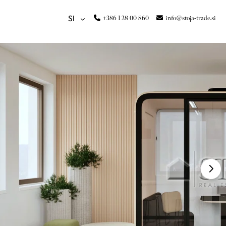
+386 1 28 00 860
info@stoja-trade.si
SI