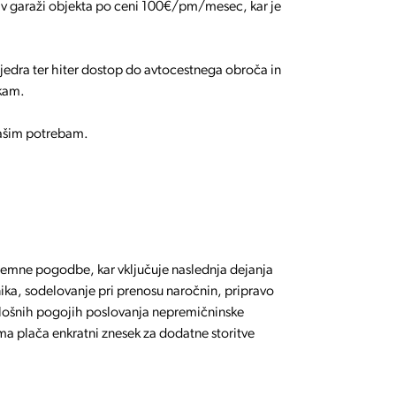
 v garaži objekta po ceni 100€/pm/mesec, kar je
jedra ter hiter dostop do avtocestnega obroča in
nkam.
vašim potrebam.
najemne pogodbe, kar vključuje naslednja dejanja
ka, sodelovanje pri prenosu naročnin, pripravo
plošnih pogojih poslovanja nepremičninske
ma plača enkratni znesek za dodatne storitve