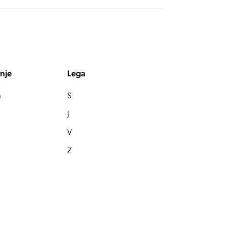
nje
Lega
a
S
J
V
Z