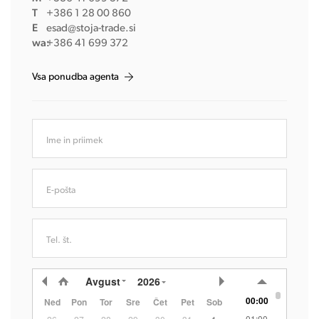
T
+386 1 28 00 860
E
esad@stoja-trade.si
wa:
+386 41 699 372
Vsa ponudba agenta
Ime in priimek
E-pošta
Tel. št.
Avgust
2026
00:00
Ned
Pon
Tor
Sre
Čet
Pet
Sob
01:00