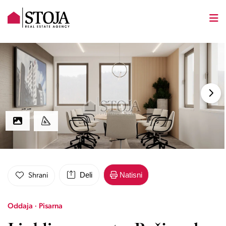
Deli
Natisni
Shrani
Oddaja · Pisarna