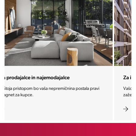
Za investitorje
Vašo investicijo ponesemo med najbolj iskane in
zaželene nepremičnine prihodnosti.