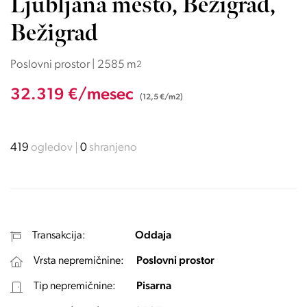
Ljubljana mesto, Bežigrad,
Bežigrad
Poslovni prostor | 2585 m
2
32.319 €/mesec
(12,5 €/m2)
419
ogledov
0
shranjeno
Transakcija:
Oddaja
Vrsta nepremičnine:
Poslovni prostor
Tip nepremičnine:
Pisarna