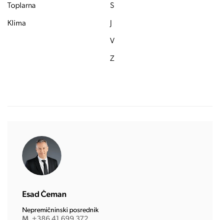
Toplarna
S
Klima
J
V
Z
Esad Čeman
Nepremičninski posrednik
M
+386 41 699 372