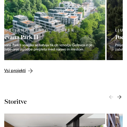
LJUBLJANA MESTO, ŠIŠKA, KOSEZE
Pod hribom
Projekt Pod hribom se je pričela gradnja eni izmed najbolj
zaželeni lokaciji v Ljubljani.
Vsi projekti
Storitve