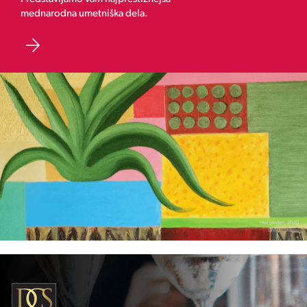
mednarodna umetniška dela.