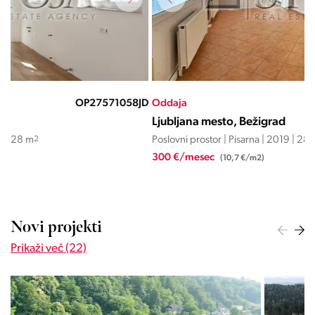
JD
Oddaja
OP27571031JD
Odd
Ljubljana mesto, Bežigrad
Lju
Poslovni prostor | Pisarna | 2019 | 28 m
2
Posl
300 €/mesec
13.
(10,7 €/m2)
Novi projekti
Prikaži več (22)