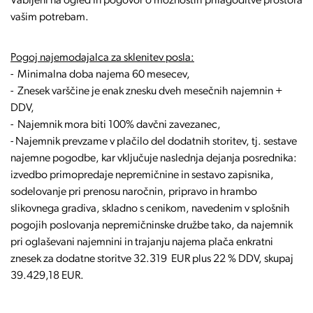
Vabljeni na ogled in pogovor o možnostih prilagoditve prostora
vašim potrebam.
Pogoj najemodajalca za sklenitev posla:
- Minimalna doba najema 60 mesecev,
- Znesek varščine je enak znesku dveh mesečnih najemnin +
DDV,
- Najemnik mora biti 100% davčni zavezanec,
- Najemnik prevzame v plačilo del dodatnih storitev, tj. sestave
najemne pogodbe, kar vključuje naslednja dejanja posrednika:
izvedbo primopredaje nepremičnine in sestavo zapisnika,
sodelovanje pri prenosu naročnin, pripravo in hrambo
slikovnega gradiva, skladno s cenikom, navedenim v splošnih
pogojih poslovanja nepremičninske družbe tako, da najemnik
pri oglaševani najemnini in trajanju najema plača enkratni
znesek za dodatne storitve 32.319 EUR plus 22 % DDV, skupaj
39.429,18 EUR.