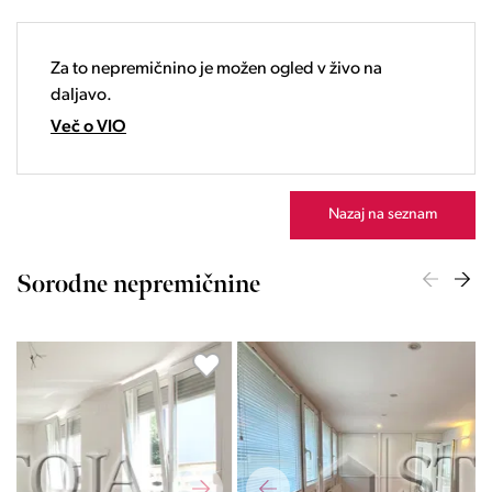
19:00
20:00
21:00
Za to nepremičnino je možen ogled v živo na
22:00
daljavo.
23:00
Več o VIO
Nazaj na seznam
Sorodne nepremičnine