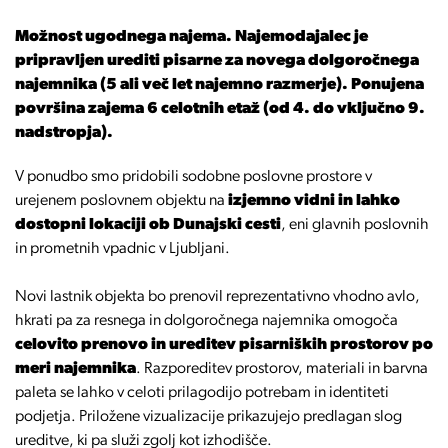
Možnost ugodnega najema. Najemodajalec je
pripravljen urediti pisarne za novega dolgoročnega
najemnika (5 ali več let najemno razmerje). Ponujena
površina zajema 6 celotnih etaž (od 4. do vključno 9.
nadstropja).
V ponudbo smo pridobili sodobne poslovne prostore v
urejenem poslovnem objektu na
izjemno vidni in lahko
dostopni lokaciji ob Dunajski cesti
, eni glavnih poslovnih
in prometnih vpadnic v Ljubljani.
Novi lastnik objekta bo prenovil reprezentativno vhodno avlo,
hkrati pa za resnega in dolgoročnega najemnika omogoča
celovito prenovo in ureditev pisarniških prostorov po
meri najemnika
. Razporeditev prostorov, materiali in barvna
paleta se lahko v celoti prilagodijo potrebam in identiteti
podjetja. Priložene vizualizacije prikazujejo predlagan slog
ureditve, ki pa služi zgolj kot izhodišče.