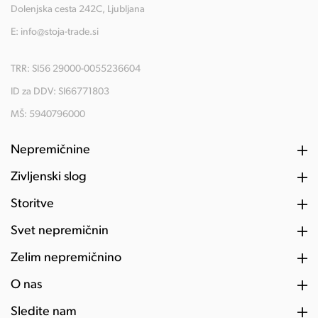
Dolenjska cesta 242C, Ljubljana
E:
info@stoja-trade.si
TRR: SI56 29000-0055236604
ID za DDV: SI66771803
MŠ: 5940796000
Nepremičnine
Življenski slog
Storitve
Svet nepremičnin
Želim nepremičnino
O nas
Sledite nam