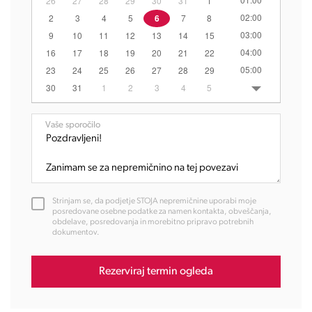
26
27
28
29
30
31
1
02:00
2
3
4
5
6
7
8
03:00
9
10
11
12
13
14
15
04:00
16
17
18
19
20
21
22
05:00
23
24
25
26
27
28
29
06:00
30
31
1
2
3
4
5
07:00
08:00
Vaše sporočilo
09:00
10:00
11:00
12:00
Strinjam se, da podjetje STOJA nepremičnine uporabi moje
13:00
posredovane osebne podatke za namen kontakta, obveščanja,
obdelave, posredovanja in morebitno pripravo potrebnih
14:00
dokumentov.
15:00
16:00
Rezerviraj termin ogleda
17:00
18:00