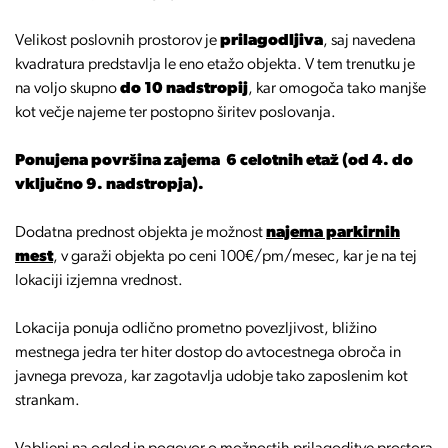
Velikost poslovnih prostorov je
prilagodljiva
, saj navedena
kvadratura predstavlja le eno etažo objekta. V tem trenutku je
na voljo skupno
do 10 nadstropij
, kar omogoča tako manjše
kot večje najeme ter postopno širitev poslovanja.
Ponujena površina zajema 6 celotnih etaž (od 4. do
vključno 9. nadstropja).
Dodatna prednost objekta je možnost
najema parkirnih
mest
, v garaži objekta po ceni 100€/pm/mesec, kar je na tej
lokaciji izjemna vrednost.
Lokacija ponuja odlično prometno povezljivost, bližino
mestnega jedra ter hiter dostop do avtocestnega obroča in
javnega prevoza, kar zagotavlja udobje tako zaposlenim kot
strankam.