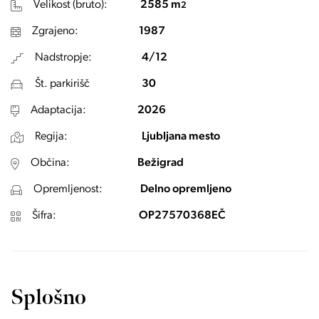
Velikost (bruto):
2585 m
2
Zgrajeno:
1987
Nadstropje:
4/12
Št. parkirišč
30
Adaptacija:
2026
Regija:
Ljubljana mesto
Občina:
Bežigrad
Opremljenost:
Delno opremljeno
Šifra:
OP27570368EČ
Splošno