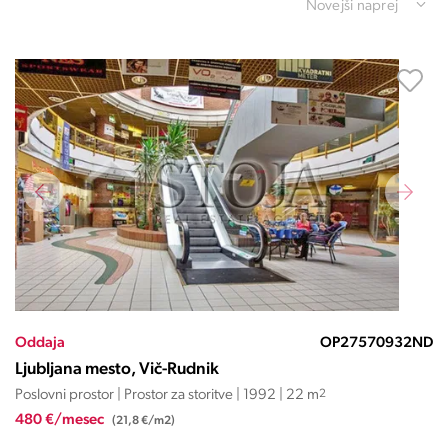
Novejši naprej
Oddaja
OP27570932ND
Ljubljana mesto, Vič-Rudnik
Poslovni prostor | Prostor za storitve | 1992 | 22 m
2
480 €/mesec
(21,8 €/m2)