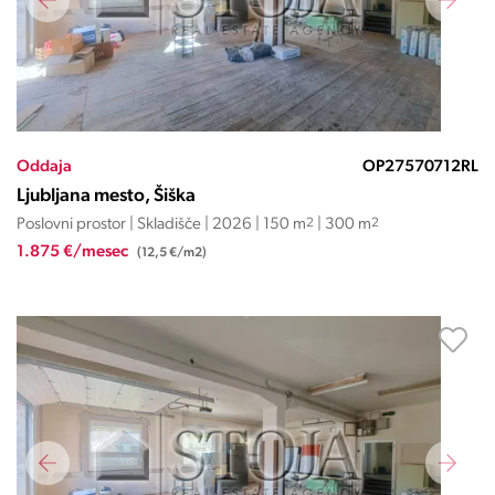
Oddaja
OP27570712RL
Ljubljana mesto, Šiška
Poslovni prostor | Skladišče | 2026 | 150 m
2
| 300 m
2
1.875 €/mesec
(12,5 €/m2)