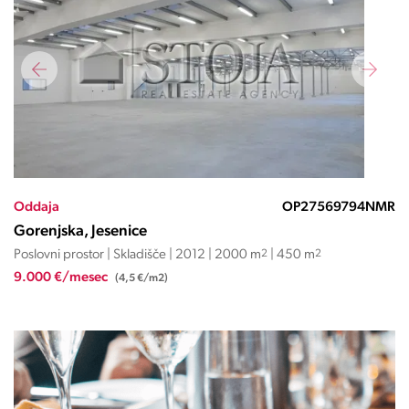
Oddaja
OP27569794NMR
Gorenjska, Jesenice
Poslovni prostor | Skladišče | 2012 | 2000 m
2
| 450 m
2
9.000 €/mesec
(4,5 €/m2)