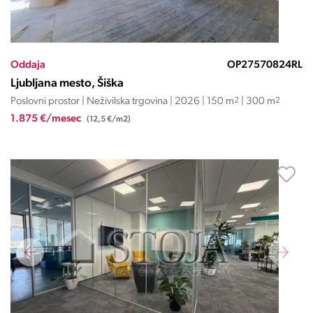
Oddaja
OP27570824RL
Ljubljana mesto, Šiška
Poslovni prostor | Neživilska trgovina | 2026 | 150 m
2
| 300 m
2
1.875 €/mesec
(12,5 €/m2)