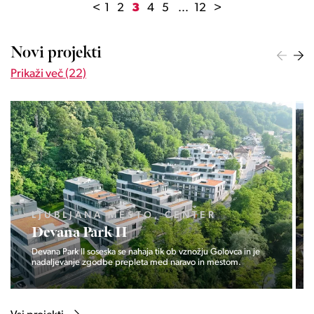
<
1
2
3
4
5
...
12
>
Novi projekti
Prikaži več (22)
LJUBLJANA MESTO, ŠIŠKA, KOSEZE
Pod hribom
Projekt Pod hribom se je pričela gradnja eni izmed najbolj
zaželeni lokaciji v Ljubljani.