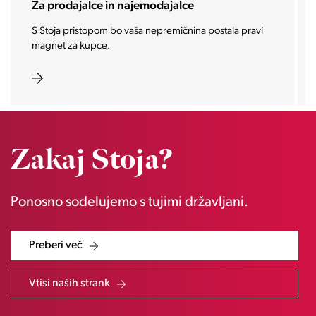
Za investitorje
Vašo investicijo ponesemo med najbolj iskane in
zaželene nepremičnine prihodnosti.
Zakaj Stoja?
Ponosno sodelujemo s tujimi državljani.
Preberi več
Vtisi naših strank