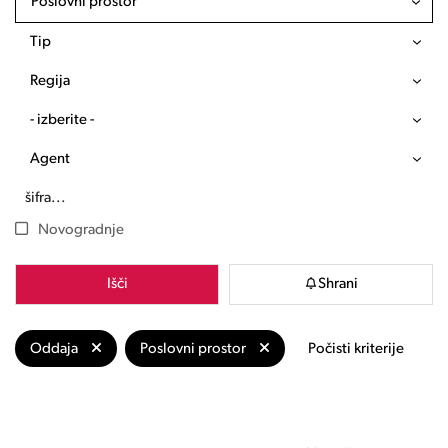
Poslovni prostor
Tip
Regija
- izberite -
Agent
Novogradnje
Išči
Shrani
Oddaja
Poslovni prostor
Počisti kriterije