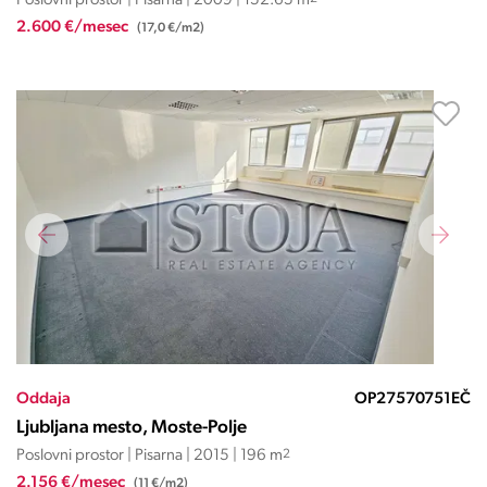
Poslovni prostor | Pisarna | 2009 | 152.65 m
2.600 €/mesec
(17,0 €/m2)
Oddaja
OP27570751EČ
Ljubljana mesto, Moste-Polje
Poslovni prostor | Pisarna | 2015 | 196 m
2
2.156 €/mesec
(11 €/m2)