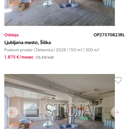
Oddaja
OP27570823RL
Ljubljana mesto, Šiška
Poslovni prostor | Delavnica | 2026 | 150 m
2
| 300 m
2
1.875 €/mesec
(12,5 €/m2)