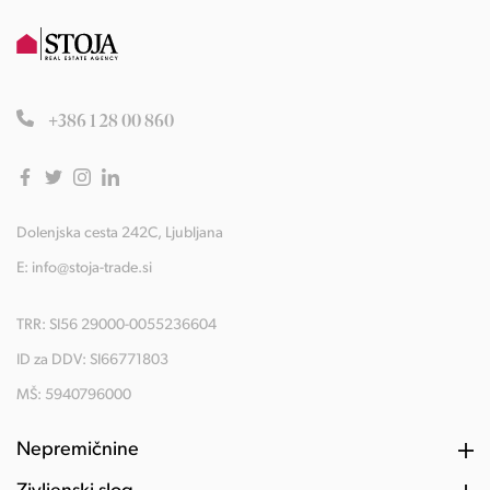
+386 1 28 00 860
Dolenjska cesta 242C, Ljubljana
E:
info@stoja-trade.si
TRR: SI56 29000-0055236604
ID za DDV: SI66771803
MŠ: 5940796000
Nepremičnine